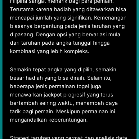
Filipina sangat menarik bagi para pemain.
Terutama karena hadiah yang ditawarkan bisa
mencapai jumlah yang signifikan. Kemenangan
biasanya bergantung pada jenis taruhan yang
dipasang. Dengan opsi yang bervariasi mulai
dari taruhan pada angka tunggal hingga
kombinasi yang lebih kompleks.
Semakin tepat angka yang dipilih, semakin
besar hadiah yang bisa diraih. Selain itu,
beberapa jenis permainan togel juga
menawarkan jackpot progresif yang terus
bertambah seiring waktu, menambah daya
tarik bagi pemain. Meskipun permainan ini
mengandalkan keberuntungan.
Strategi taruhan yang cermat dan analisis data