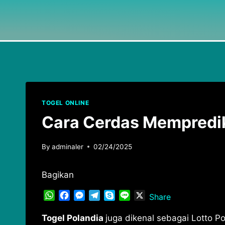
Skip
to
content
TOGEL ONLINE
Cara Cerdas Mempredik
By
adminaler
02/24/2025
Bagikan
W
F
M
T
S
L
X
Share
h
a
e
e
k
i
a
c
s
l
y
n
Togel Polandia
juga dikenal sebagai Lotto Po