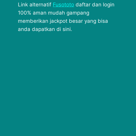
Link alternatif
Fusototo
daftar dan login
100% aman mudah gampang
memberikan jackpot besar yang bisa
anda dapatkan di sini.