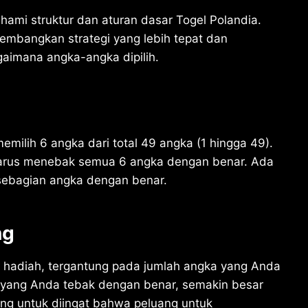
mi struktur dan aturan dasar Togel Polandia.
mbangkan strategi yang lebih tepat dan
imana angka-angka dipilih.
milih 6 angka dari total 49 angka (1 hingga 49).
arus menebak semua 6 angka dengan benar. Ada
 sebagian angka dengan benar.
ng
 hadiah, tergantung pada jumlah angka yang Anda
 yang Anda tebak dengan benar, semakin besar
ng untuk diingat bahwa peluang untuk