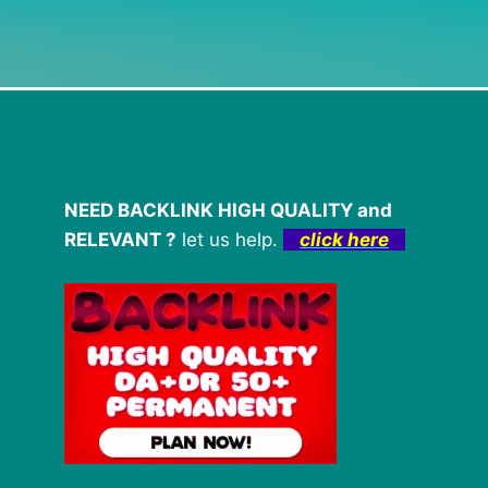
NEED BACKLINK HIGH QUALITY and
RELEVANT ?
let us help.
click here