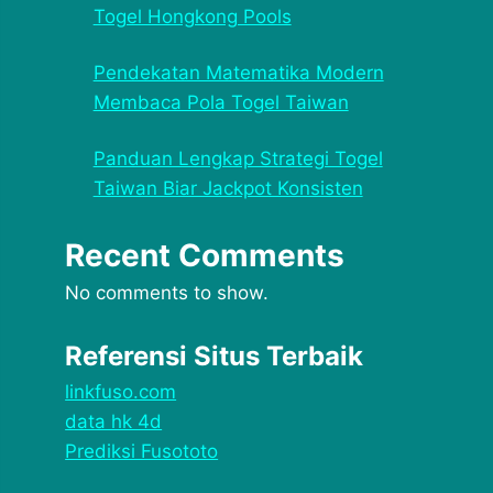
Togel Hongkong Pools
Pendekatan Matematika Modern
Membaca Pola Togel Taiwan
Panduan Lengkap Strategi Togel
Taiwan Biar Jackpot Konsisten
Recent Comments
No comments to show.
Referensi Situs Terbaik
linkfuso.com
data hk 4d
Prediksi Fusototo