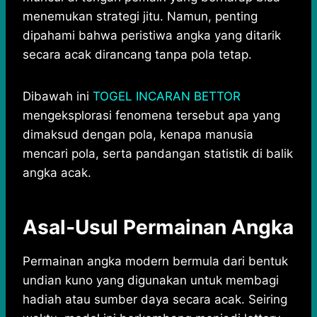
menemukan strategi jitu. Namun, penting
dipahami bahwa peristiwa angka yang ditarik
secara acak dirancang tanpa pola tetap.
Dibawah ini
TOGEL INCARAN BETTOR
mengeksplorasi fenomena tersebut apa yang
dimaksud dengan pola, kenapa manusia
mencari pola, serta pandangan statistik di balik
angka acak.
Asal‑Usul Permainan Angka
Permainan angka modern bermula dari bentuk
undian kuno yang digunakan untuk membagi
hadiah atau sumber daya secara acak. Seiring