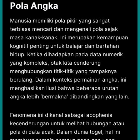
Pola Angka
Manusia memiliki pola pikir yang sangat
terbiasa mencari dan mengenali pola sejak
masa kanak‑kanak. Ini merupakan kemampuan
kognitif penting untuk belajar dan bertahan
hidup. Ketika dihadapkan pada data numerik
yang kompleks, otak kita cenderung
menghubungkan titik‑titik yang tampaknya
berulang. Dalam konteks permainan angka, ini
menghasilkan ilusi bahwa beberapa urutan
angka lebih ‘bermakna’ dibandingkan yang lain.
Fenomena ini dikenal sebagai apophenia
kecenderungan untuk melihat hubungan atau
pola di data acak. Dalam dunia togel, hal ini