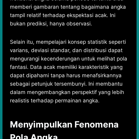
memberi gambaran tentang bagaimana angka
tampil relatif terhadap ekspektasi acak. Ini
bukan prediksi, hanya observasi.
Selain itu, mempelajari konsep statistik seperti
varians, deviasi standar, dan distribusi dapat
mengurangi kecenderungan untuk melihat pola
fantasi. Data acak memiliki karakteristik yang
dapat dipahami tanpa harus menafsirkannya
sebagai petunjuk tersembunyi. Ini membantu
dalam mengembangkan perspektif yang lebih
realistis terhadap permainan angka.
Menyimpulkan Fenomena
Pola Angka