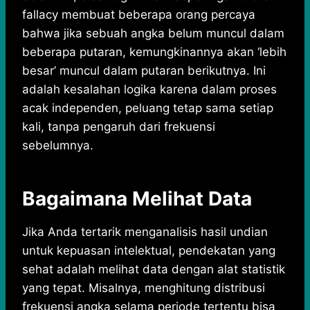
fallacy membuat beberapa orang percaya
bahwa jika sebuah angka belum muncul dalam
beberapa putaran, kemungkinannya akan ‘lebih
besar’ muncul dalam putaran berikutnya. Ini
adalah kesalahan logika karena dalam proses
acak independen, peluang tetap sama setiap
kali, tanpa pengaruh dari frekuensi
sebelumnya.
Bagaimana Melihat Data
Jika Anda tertarik menganalisis hasil undian
untuk kepuasan intelektual, pendekatan yang
sehat adalah melihat data dengan alat statistik
yang tepat. Misalnya, menghitung distribusi
frekuensi angka selama periode tertentu bisa