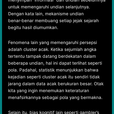
menyimpan “informasi” dari undian sebelumnya
untuk memengaruhi undian selanjutnya.
Dengan kata lain, mekanisme undian
benar‑benar membuang setiap jejak sejarah
begitu hasil diumumkan.
Fenomena lain yang memengaruhi persepsi
adalah cluster acak. Ketika sejumlah angka
tertentu tampak datang berdekatan dalam
beberapa undian, hal ini dapat terlihat seperti
pola. Padahal, statistik menunjukkan bahwa
kejadian seperti cluster acak itu sendiri tidak
jarang dalam data acak berukuran besar. Otak
kita yang ingin menemukan keteraturan
menafsirkannya sebagai pola yang bermakna.
Selain itu, bias kognitif lain seperti gambler’s