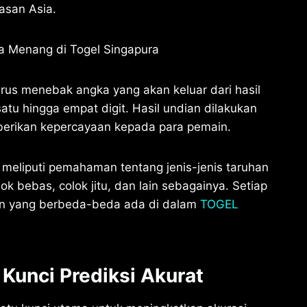
asan Asia.
rus menebak angka yang akan keluar dari hasil
satu hingga empat digit. Hasil undian dilakukan
berikan kepercayaan kepada para pemain.
meliputi pemahaman tentang jenis-jenis taruhan
lok bebas, colok jitu, dan lain sebagainya. Setiap
ran yang berbeda-beda ada di dalam
TOGEL
 Kunci Prediksi Akurat