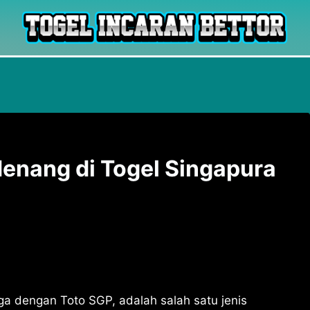
Menang di Togel Singapura
ga dengan Toto SGP, adalah salah satu jenis