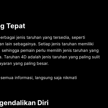
ng Tepat
rbagai jenis taruhan yang tersedia, seperti
an lain sebagainya. Setiap jenis taruhan memiliki
sehingga pemain perlu memilih jenis taruhan yang
. Taruhan 4D adalah jenis taruhan yang paling sulit
yaran yang paling besar.
semua informasi, langsung saja nikmati
endalikan Diri