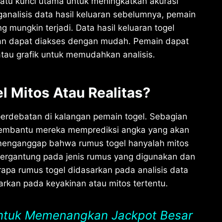
 satu kunci utama untuk meningkatkan akurasi
analisis data hasil keluaran sebelumnya, pemain
g mungkin terjadi. Data hasil keluaran togel
dan dapat diakses dengan mudah. Pemain dapat
tau grafik untuk memudahkan analisis.
Mitos Atau Realitas?
perdebatan di kalangan pemain togel. Sebagian
embantu mereka memprediksi angka yang akan
 menganggap bahwa rumus togel hanyalah mitos
 tergantung pada jenis rumus yang digunakan dan
apa rumus togel didasarkan pada analisis data
arkan pada keyakinan atau mitos tertentu.
 untuk Memenangkan Jackpot Besar