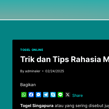
Skip
to
content
TOGEL ONLINE
Trik dan Tips Rahasia 
By
adminaler
02/24/2025
Bagikan
W
F
M
T
S
L
X
Share
h
a
e
e
k
i
a
c
s
l
y
n
Togel Singapura
atau yang sering disebut ju