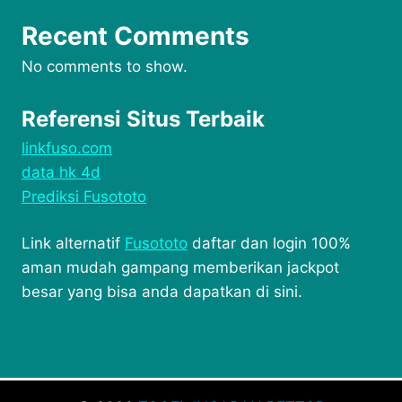
Recent Comments
No comments to show.
Referensi Situs Terbaik
linkfuso.com
data hk 4d
Prediksi Fusototo
Link alternatif
Fusototo
daftar dan login 100%
aman mudah gampang memberikan jackpot
besar yang bisa anda dapatkan di sini.