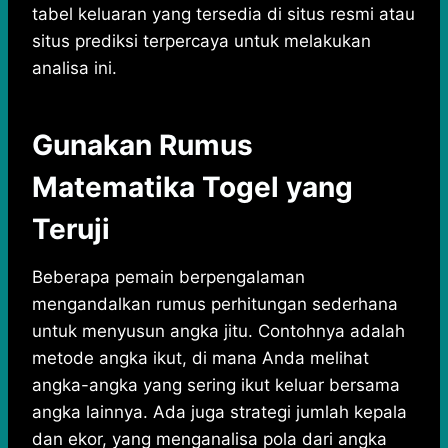
tabel keluaran yang tersedia di situs resmi atau
situs prediksi terpercaya untuk melakukan
analisa ini.
Gunakan Rumus
Matematika Togel yang
Teruji
Beberapa pemain berpengalaman
mengandalkan rumus perhitungan sederhana
untuk menyusun angka jitu. Contohnya adalah
metode angka ikut, di mana Anda melihat
angka-angka yang sering ikut keluar bersama
angka lainnya. Ada juga strategi jumlah kepala
dan ekor, yang menganalisa pola dari angka