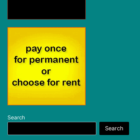
Search
Search