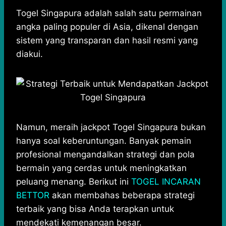
h
a
e
e
k
i
a
c
s
l
y
n
Togel Singapura adalah salah satu permainan
t
e
s
e
p
e
angka paling populer di Asia, dikenal dengan
s
b
e
g
e
sistem yang transparan dan hasil resmi yang
A
o
n
r
diakui.
p
o
g
a
p
k
e
m
r
Namun, meraih jackpot Togel Singapura bukan
hanya soal keberuntungan. Banyak pemain
profesional mengandalkan strategi dan pola
bermain yang cerdas untuk meningkatkan
peluang menang. Berikut ini
TOGEL INCARAN
BETTOR
akan membahas beberapa strategi
terbaik yang bisa Anda terapkan untuk
mendekati kemenangan besar.