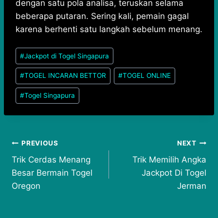
dengan satu pola analisa, teruskan selama
beberapa putaran. Sering kali, pemain gagal
karena berhenti satu langkah sebelum menang.
Post
#
Jackpot di Togel Singapura
Tags:
#
TOGEL INCARAN BETTOR
#
TOGEL ONLINE
#
Togel Singapura
Post
PREVIOUS
NEXT
Trik Cerdas Menang
Trik Memilih Angka
navigation
Besar Bermain Togel
Jackpot Di Togel
Oregon
Jerman