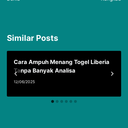
Similar Posts
Cara Ampuh Menang Togel Liberia
Tanpa Banyak Analisa
12/06/2025