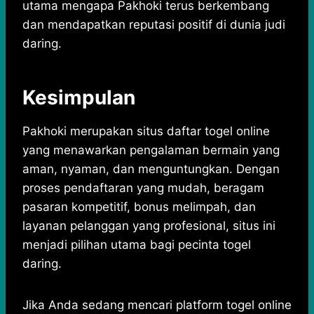
utama mengapa Pakhoki terus berkembang
dan mendapatkan reputasi positif di dunia judi
daring.
Kesimpulan
Pakhoki merupakan situs daftar togel online
yang menawarkan pengalaman bermain yang
aman, nyaman, dan menguntungkan. Dengan
proses pendaftaran yang mudah, beragam
pasaran kompetitif, bonus melimpah, dan
layanan pelanggan yang profesional, situs ini
menjadi pilihan utama bagi pecinta togel
daring.
Jika Anda sedang mencari platform togel online