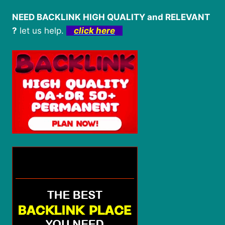
NEED BACKLINK HIGH QUALITY and RELEVANT
?
let us help.
click here