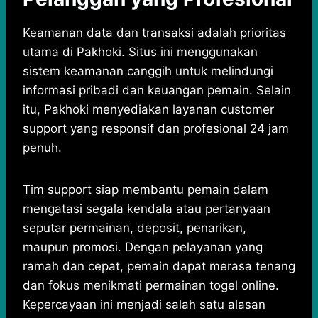
Keamanan data dan transaksi adalah prioritas
utama di Pakhoki. Situs ini menggunakan
sistem keamanan canggih untuk melindungi
informasi pribadi dan keuangan pemain. Selain
itu, Pakhoki menyediakan layanan customer
support yang responsif dan profesional 24 jam
penuh.
Tim support siap membantu pemain dalam
mengatasi segala kendala atau pertanyaan
seputar permainan, deposit, penarikan,
maupun promosi. Dengan pelayanan yang
ramah dan cepat, pemain dapat merasa tenang
dan fokus menikmati permainan togel online.
Kepercayaan ini menjadi salah satu alasan