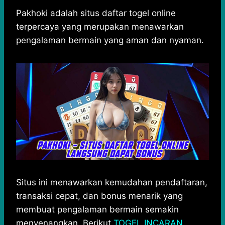
h
a
e
e
k
i
a
c
s
l
y
n
Pakhoki adalah situs daftar togel online
t
e
s
e
p
e
terpercaya yang merupakan menawarkan
s
b
e
g
e
pengalaman bermain yang aman dan nyaman.
A
o
n
r
p
o
g
a
p
k
e
m
r
Situs ini menawarkan kemudahan pendaftaran,
transaksi cepat, dan bonus menarik yang
membuat pengalaman bermain semakin
menyenangkan. Berikut
TOGEL INCARAN