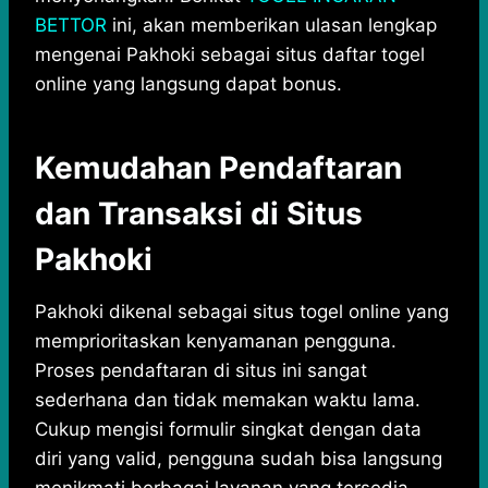
BETTOR
ini, akan memberikan ulasan lengkap
mengenai Pakhoki sebagai situs daftar togel
online yang langsung dapat bonus.
Kemudahan Pendaftaran
dan Transaksi di Situs
Pakhoki
Pakhoki dikenal sebagai situs togel online yang
memprioritaskan kenyamanan pengguna.
Proses pendaftaran di situs ini sangat
sederhana dan tidak memakan waktu lama.
Cukup mengisi formulir singkat dengan data
diri yang valid, pengguna sudah bisa langsung