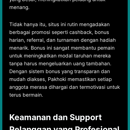
menang.
Tidak hanya itu, situs ini rutin mengadakan
berbagai promosi seperti cashback, bonus
harian, referral, dan turnamen dengan hadiah
menarik. Bonus ini sangat membantu pemain
untuk meningkatkan modal taruhan mereka
tanpa harus mengeluarkan uang tambahan.
Dengan sistem bonus yang transparan dan
mudah diakses, Pakhoki memastikan setiap
anggota merasa dihargai dan termotivasi untuk
terus bermain.
Keamanan dan Support
Pelanggan yang Profesional