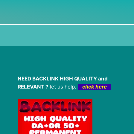
NEED BACKLINK HIGH QUALITY and
RELEVANT ?
let us help.
click here