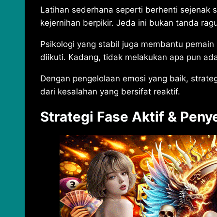
Latihan sederhana seperti berhenti sejenak s
kejernihan berpikir. Jeda ini bukan tanda rag
Psikologi yang stabil juga membantu pemai
diikuti. Kadang, tidak melakukan apa pun ada
Dengan pengelolaan emosi yang baik, strateg
dari kesalahan yang bersifat reaktif.
Strategi Fase Aktif & Pen