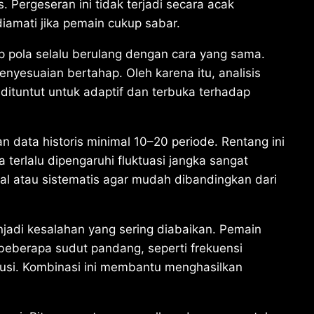
s. Pergeseran ini tidak terjadi secara acak
diamati jika pemain cukup sabar.
pola selalu berulang dengan cara yang sama.
nyesuaian bertahap. Oleh karena itu, analisis
 dituntut untuk adaptif dan terbuka terhadap
data historis minimal 10–20 periode. Rentang ini
erlalu dipengaruhi fluktuasi jangka sangat
al atau sistematis agar mudah dibandingkan dari
jadi kesalahan yang sering diabaikan. Pemain
berapa sudut pandang, seperti frekuensi
busi. Kombinasi ini membantu menghasilkan