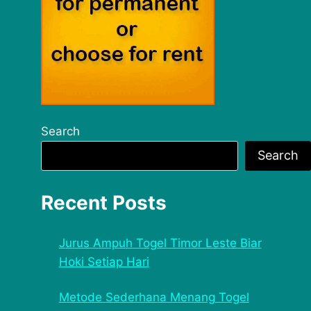
Search
Search
Recent Posts
Jurus Ampuh Togel Timor Leste Biar
Hoki Setiap Hari
Metode Sederhana Menang Togel