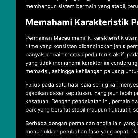
membangun sistem bermain yang stabil, teruk
Memahami Karakteristik 
Permainan Macau memiliki karakteristik utama
ritme yang konsisten dibandingkan jenis per
banyak pemain merasa perlu terus aktif, pada
yang tidak memahami karakter ini cenderung
memadai, sehingga kehilangan peluang untuk
Fokus pada satu hasil saja sering kali menye
dijadikan dasar keputusan. Yang jauh lebih p
kesatuan. Dengan pendekatan ini, pemain d
baik yang bersifat stabil maupun fluktuatif, 
Berbeda dengan permainan angka lain yang c
menunjukkan perubahan fase yang cepat. Da