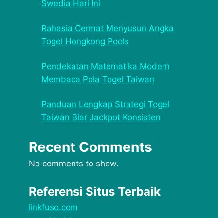
Swedia Hari Ini
Rahasia Cermat Menyusun Angka
Togel Hongkong Pools
Pendekatan Matematika Modern
Membaca Pola Togel Taiwan
Panduan Lengkap Strategi Togel
Taiwan Biar Jackpot Konsisten
Recent Comments
No comments to show.
Referensi Situs Terbaik
linkfuso.com