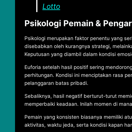
Lotto
Psikologi Pemain & Penga
Psikologi merupakan faktor penentu yang se
disebabkan oleh kurangnya strategi, melai
Keputusan yang diambil dalam kondisi emosi
Euforia setelah hasil positif sering mendoro
perhitungan. Kondisi ini menciptakan rasa pe
pelanggaran batas pribadi.
Sebaliknya, hasil negatif berturut-turut mem
memperbaiki keadaan. Inilah momen di mana k
Pemain yang konsisten biasanya memiliki atu
aktivitas, waktu jeda, serta kondisi kapan ha