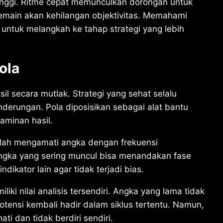
tinggi. Ritme cepat memunculkan dorongan untuk
 pemain akan kehilangan objektivitas. Memahami
 untuk melangkah ke tahap strategi yang lebih
ola
l secara mutlak. Strategi yang sehat selalu
nderungan. Pola diposisikan sebagai alat bantu
aminan hasil.
ah mengamati angka dengan frekuensi
Angka yang sering muncul bisa menandakan fase
ndikator lain agar tidak terjadi bias.
iki nilai analisis tersendiri. Angka yang lama tidak
otensi kembali hadir dalam siklus tertentu. Namun,
ti dan tidak berdiri sendiri.