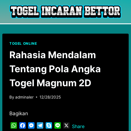
Skip
to
content
TOGEL ONLINE
Rahasia Mendalam
Tentang Pola Angka
Togel Magnum 2D
By
adminaler
12/28/2025
Bagikan
W
F
M
T
S
L
X
Share