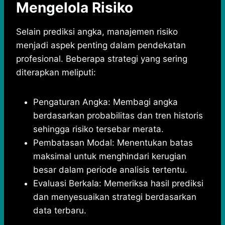
Mengelola Risiko
Selain prediksi angka, manajemen risiko
menjadi aspek penting dalam pendekatan
profesional. Beberapa strategi yang sering
diterapkan meliputi:
Pengaturan Angka: Membagi angka
berdasarkan probabilitas dan tren historis
sehingga risiko tersebar merata.
Pembatasan Modal: Menentukan batas
maksimal untuk menghindari kerugian
besar dalam periode analisis tertentu.
Evaluasi Berkala: Memeriksa hasil prediksi
dan menyesuaikan strategi berdasarkan
data terbaru.