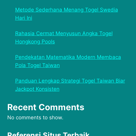
Metode Sederhana Menang Togel Swedia
Hari Ini
Rahasia Cermat Menyusun Angka Togel
Hongkong Pools
Pendekatan Matematika Modern Membaca
Pola Togel Taiwan
Panduan Lengkap Strategi Togel Taiwan Biar
Jackpot Konsisten
Recent Comments
No comments to show.
Referensi Situs Terbaik