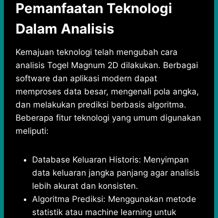
Pemanfaatan Teknologi
Dalam Analisis
Kemajuan teknologi telah mengubah cara
analisis Togel Magnum 2D dilakukan. Berbagai
software dan aplikasi modern dapat
memproses data besar, mengenali pola angka,
dan melakukan prediksi berbasis algoritma.
Beberapa fitur teknologi yang umum digunakan
meliputi:
Database Keluaran Historis: Menyimpan
data keluaran jangka panjang agar analisis
lebih akurat dan konsisten.
Algoritma Prediksi: Menggunakan metode
statistik atau machine learning untuk