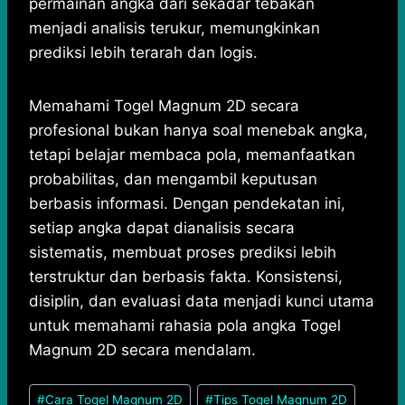
permainan angka dari sekadar tebakan
menjadi analisis terukur, memungkinkan
prediksi lebih terarah dan logis.
Memahami Togel Magnum 2D secara
profesional bukan hanya soal menebak angka,
tetapi belajar membaca pola, memanfaatkan
probabilitas, dan mengambil keputusan
berbasis informasi. Dengan pendekatan ini,
setiap angka dapat dianalisis secara
sistematis, membuat proses prediksi lebih
terstruktur dan berbasis fakta. Konsistensi,
disiplin, dan evaluasi data menjadi kunci utama
untuk memahami rahasia pola angka Togel
Magnum 2D secara mendalam.
Post
#
Cara Togel Magnum 2D
#
Tips Togel Magnum 2D