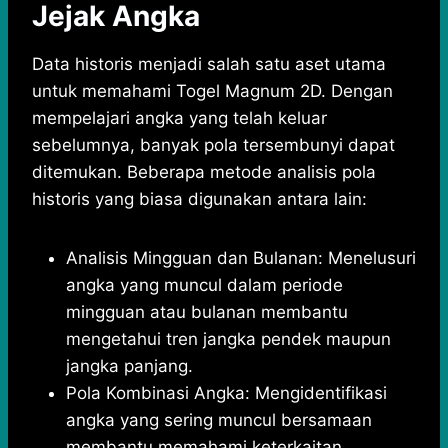
Jejak Angka
Data historis menjadi salah satu aset utama
untuk memahami Togel Magnum 2D. Dengan
mempelajari angka yang telah keluar
sebelumnya, banyak pola tersembunyi dapat
ditemukan. Beberapa metode analisis pola
historis yang biasa digunakan antara lain:
Analisis Mingguan dan Bulanan: Menelusuri
angka yang muncul dalam periode
mingguan atau bulanan membantu
mengetahui tren jangka pendek maupun
jangka panjang.
Pola Kombinasi Angka: Mengidentifikasi
angka yang sering muncul bersamaan
membantu memahami keterkaitan