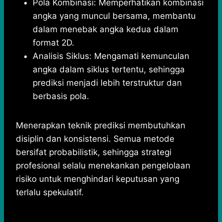
Pola Kombinasi: Memperhatikan kombinasi
angka yang muncul bersama, membantu
dalam menebak angka kedua dalam
format 2D.
Analisis Siklus: Mengamati kemunculan
angka dalam siklus tertentu, sehingga
prediksi menjadi lebih terstruktur dan
berbasis pola.
Menerapkan teknik prediksi membutuhkan
disiplin dan konsistensi. Semua metode
bersifat probabilistik, sehingga strategi
profesional selalu menekankan pengelolaan
risiko untuk menghindari keputusan yang
terlalu spekulatif.