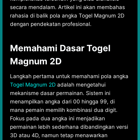
secara mendalam. Artikel ini akan membahas
rahasia di balik pola angka Togel Magnum 2D
dengan pendekatan profesional.
Memahami Dasar Togel
Magnum 2D
Langkah pertama untuk memahami pola angka
Togel Magnum 2D
adalah mengetahui
mekanisme dasar permainan. Sistem ini
menampilkan angka dari 00 hingga 99, di
mana pemain memilih kombinasi dua digit.
Fokus pada dua angka ini menjadikan
permainan lebih sederhana dibandingkan versi
3D atau 4D, namun tetap menawarkan