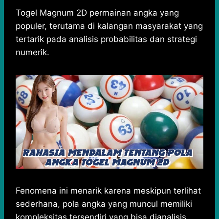
h
a
e
e
k
i
a
c
s
l
y
n
Togel Magnum 2D permainan angka yang
t
e
s
e
p
e
populer, terutama di kalangan masyarakat yang
s
b
e
g
e
tertarik pada analisis probabilitas dan strategi
A
o
n
r
numerik.
p
o
g
a
p
k
e
m
r
Fenomena ini menarik karena meskipun terlihat
sederhana, pola angka yang muncul memiliki
kompleksitas tersendiri yang bisa dianalisis