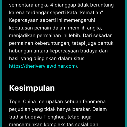
sementara angka 4 dianggap tidak beruntung
karena terdengar seperti kata “kematian”.
Kepercayaan seperti ini memengaruhi
keputusan pemain dalam memilih angka,
menjadikan permainan ini lebih. Dari sekadar
permainan keberuntungan, tetapi juga bentuk
hubungan antara kepercayaan budaya dan
hasil yang diinginkan dalam situs
https://theriverviewdiner.com/
.
Kesimpulan
Togel China merupakan sebuah fenomena
perjudian yang tidak hanya berakar. Dalam
tradisi budaya Tionghoa, tetapi juga
mencerminkan kompleksitas sosial dan