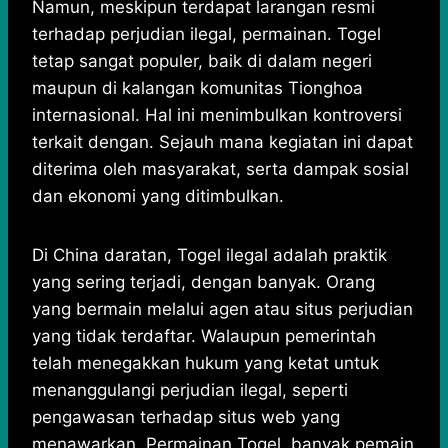
Namun, meskipun terdapat larangan resmi
terhadap perjudian ilegal, permainan. Togel
tetap sangat populer, baik di dalam negeri
maupun di kalangan komunitas Tionghoa
internasional. Hal ini menimbulkan kontroversi
terkait dengan. Sejauh mana kegiatan ini dapat
diterima oleh masyarakat, serta dampak sosial
dan ekonomi yang ditimbulkan.
Di China daratan, Togel ilegal adalah praktik
yang sering terjadi, dengan banyak. Orang
yang bermain melalui agen atau situs perjudian
yang tidak terdaftar. Walaupun pemerintah
telah menegakkan hukum yang ketat untuk
menanggulangi perjudian ilegal, seperti
pengawasan terhadap situs web yang
menawarkan. Permainan Togel, banyak pemain