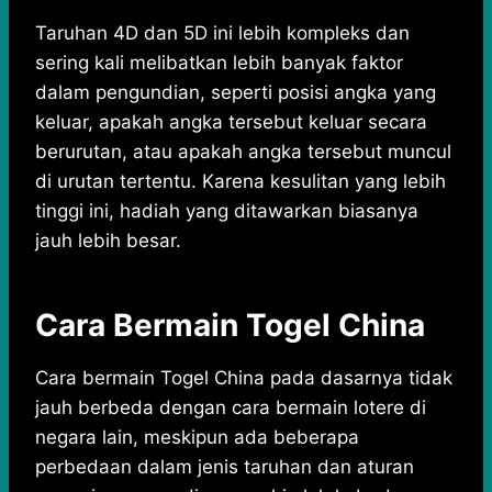
Taruhan 4D dan 5D ini lebih kompleks dan
sering kali melibatkan lebih banyak faktor
dalam pengundian, seperti posisi angka yang
keluar, apakah angka tersebut keluar secara
berurutan, atau apakah angka tersebut muncul
di urutan tertentu. Karena kesulitan yang lebih
tinggi ini, hadiah yang ditawarkan biasanya
jauh lebih besar.
Cara Bermain Togel China
Cara bermain Togel China pada dasarnya tidak
jauh berbeda dengan cara bermain lotere di
negara lain, meskipun ada beberapa
perbedaan dalam jenis taruhan dan aturan