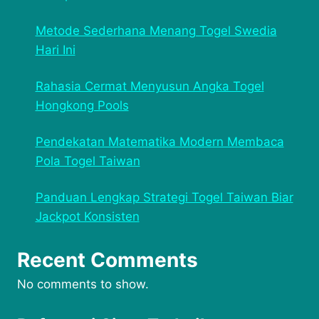
Metode Sederhana Menang Togel Swedia
Hari Ini
Rahasia Cermat Menyusun Angka Togel
Hongkong Pools
Pendekatan Matematika Modern Membaca
Pola Togel Taiwan
Panduan Lengkap Strategi Togel Taiwan Biar
Jackpot Konsisten
Recent Comments
No comments to show.