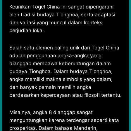
Keunikan Togel China ini sangat dipengaruhi
oleh tradisi budaya Tionghoa, serta adaptasi
dan variasi yang muncul dalam konteks
perjudian lokal.
Salah satu elemen paling unik dari Togel China
adalah penggunaan angka-angka yang
dianggap membawa keberuntungan dalam
budaya Tionghoa. Dalam budaya Tionghoa,
angka memiliki makna simbolis yang dalam,
dan banyak pemain memilih angka
berdasarkan kepercayaan atau filosofi tertentu.
Misalnya, angka 8 dianggap sangat
menguntungkan karena terdengar seperti kata
prosperitas. Dalam bahasa Mandarin,