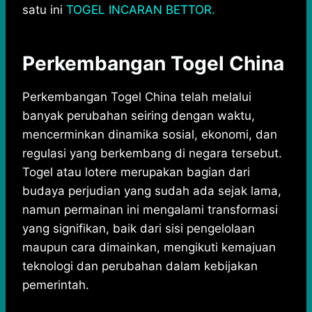
satu ini
TOGEL INCARAN BETTOR.
Perkembangan Togel China
Perkembangan Togel China telah melalui
banyak perubahan seiring dengan waktu,
mencerminkan dinamika sosial, ekonomi, dan
regulasi yang berkembang di negara tersebut.
Togel atau lotere merupakan bagian dari
budaya perjudian yang sudah ada sejak lama,
namun permainan ini mengalami transformasi
yang signifikan, baik dari sisi pengelolaan
maupun cara dimainkan, mengikuti kemajuan
teknologi dan perubahan dalam kebijakan
pemerintah.