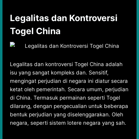
Legalitas dan Kontroversi
Togel China
Legalitas dan kontroversi Togel China adalah
isu yang sangat kompleks dan. Sensitif,
mengingat perjudian di negara ini diatur secara
ketat oleh pemerintah. Secara umum, perjudian
di China. Termasuk permainan seperti Togel
dilarang, dengan pengecualian untuk beberapa
bentuk perjudian yang diselenggarakan. Oleh
negara, seperti sistem lotere negara yang sah.