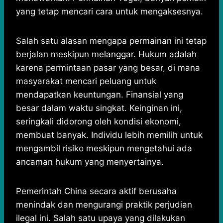
yang tetap mencari cara untuk mengaksesnya.
Salah satu alasan mengapa permainan ini tetap
berjalan meskipun melanggar. Hukum adalah
karena permintaan pasar yang besar, di mana
masyarakat mencari peluang untuk
mendapatkan keuntungan. Finansial yang
besar dalam waktu singkat. Keinginan ini,
seringkali didorong oleh kondisi ekonomi,
membuat banyak. Individu lebih memilih untuk
mengambil risiko meskipun mengetahui ada
ancaman hukum yang menyertainya.
Pemerintah China secara aktif berusaha
menindak dan mengurangi praktik perjudian
ilegal ini. Salah satu upaya yang dilakukan