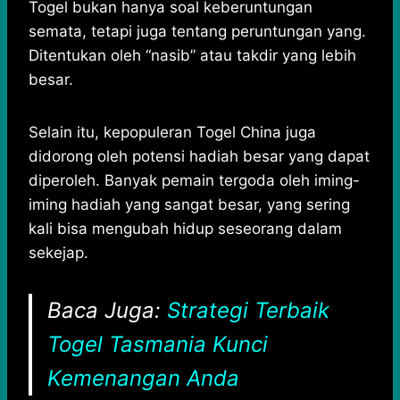
Togel bukan hanya soal keberuntungan
semata, tetapi juga tentang peruntungan yang.
Ditentukan oleh “nasib” atau takdir yang lebih
besar.
Selain itu, kepopuleran Togel China juga
didorong oleh potensi hadiah besar yang dapat
diperoleh. Banyak pemain tergoda oleh iming-
iming hadiah yang sangat besar, yang sering
kali bisa mengubah hidup seseorang dalam
sekejap.
Baca Juga:
Strategi Terbaik
Togel Tasmania Kunci
Kemenangan Anda