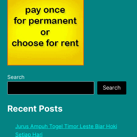
Search
Search
Recent Posts
Jurus Ampuh Togel Timor Leste Biar Hoki
Setiap Hari