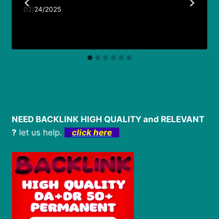
02/24/2025
NEED BACKLINK HIGH QUALITY and RELEVANT
?
let us help.
click here