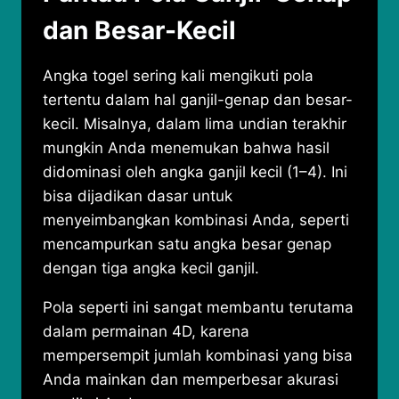
dan Besar-Kecil
Angka togel sering kali mengikuti pola
tertentu dalam hal ganjil-genap dan besar-
kecil. Misalnya, dalam lima undian terakhir
mungkin Anda menemukan bahwa hasil
didominasi oleh angka ganjil kecil (1–4). Ini
bisa dijadikan dasar untuk
menyeimbangkan kombinasi Anda, seperti
mencampurkan satu angka besar genap
dengan tiga angka kecil ganjil.
Pola seperti ini sangat membantu terutama
dalam permainan 4D, karena
mempersempit jumlah kombinasi yang bisa
Anda mainkan dan memperbesar akurasi