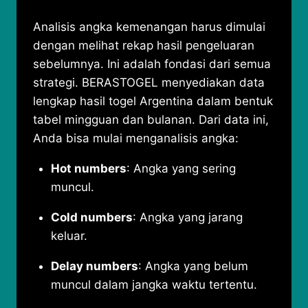
Analisis angka kemenangan harus dimulai
dengan melihat rekap hasil pengeluaran
sebelumnya. Ini adalah fondasi dari semua
strategi. BERASTOGEL menyediakan data
lengkap hasil togel Argentina dalam bentuk
tabel mingguan dan bulanan. Dari data ini,
Anda bisa mulai menganalisis angka:
Hot numbers
: Angka yang sering
muncul.
Cold numbers
: Angka yang jarang
keluar.
Delay numbers
: Angka yang belum
muncul dalam jangka waktu tertentu.