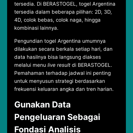
tersedia. Di BERASTOGEL, togel Argentina
tersedia dalam beberapa pilihan: 2D, 3D,
4D, colok bebas, colok naga, hingga
kombinasi lainnya.
Pengundian togel Argentina umumnya
dilakukan secara berkala setiap hari, dan
data hasilnya bisa langsung diakses
melalui menu
live result
di BERASTOGEL.
Pemahaman terhadap jadwal ini penting
untuk menyusun strategi berdasarkan
frekuensi keluaran angka dan tren harian.
Gunakan Data
Pengeluaran Sebagai
Fondasi Analisis