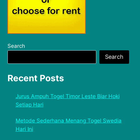
Search
Search
Recent Posts
Jurus Ampuh Togel Timor Leste Biar Hoki
Setiap Hari
Metode Sederhana Menang Togel Swedia
Hari Ini