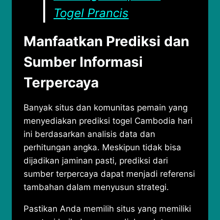
Togel Prancis
Manfaatkan Prediksi dan
Sumber Informasi
Terpercaya
Banyak situs dan komunitas pemain yang
menyediakan prediksi togel Cambodia hari
ini berdasarkan analisis data dan
perhitungan angka. Meskipun tidak bisa
dijadikan jaminan pasti, prediksi dari
sumber terpercaya dapat menjadi referensi
tambahan dalam menyusun strategi.
Pastikan Anda memilih situs yang memiliki