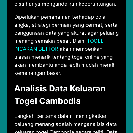
bisa hanya mengandalkan keberuntungan.
Diperlukan pemahaman terhadap pola
angka, strategi bermain yang cermat, serta
penggunaan data yang akurat agar peluang
menang semakin besar. Disini
TOGEL
INCARAN BETTOR
akan memberikan
ulasan menarik tentang togel online yang
akan membantu anda lebih mudah meraih
kemenangan besar.
Analisis Data Keluaran
Togel Cambodia
Langkah pertama dalam meningkatkan
peluang menang adalah menganalisis data
keluaran togel Cambodia secara teliti. Data