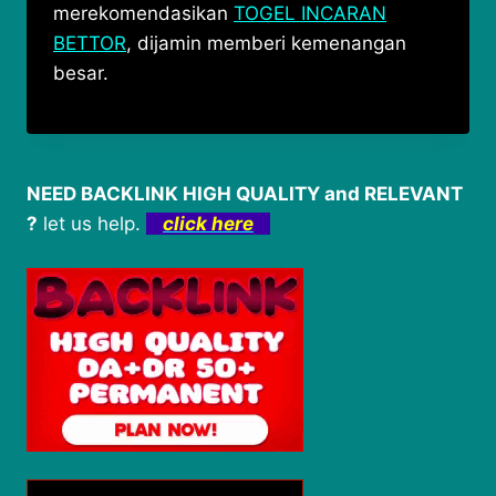
merekomendasikan
TOGEL INCARAN
BETTOR
, dijamin memberi kemenangan
besar.
NEED BACKLINK HIGH QUALITY and RELEVANT
?
let us help.
click here