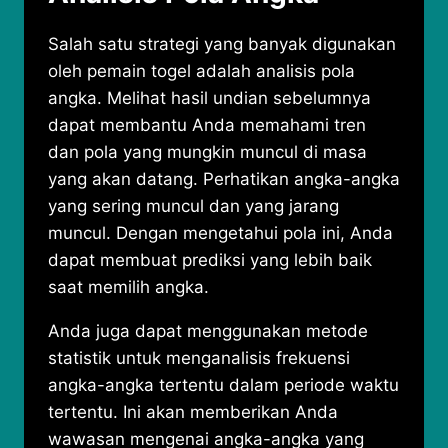
Salah satu strategi yang banyak digunakan
oleh pemain togel adalah analisis pola
angka. Melihat hasil undian sebelumnya
dapat membantu Anda memahami tren
dan pola yang mungkin muncul di masa
yang akan datang. Perhatikan angka-angka
yang sering muncul dan yang jarang
muncul. Dengan mengetahui pola ini, Anda
dapat membuat prediksi yang lebih baik
saat memilih angka.
Anda juga dapat menggunakan metode
statistik untuk menganalisis frekuensi
angka-angka tertentu dalam periode waktu
tertentu. Ini akan memberikan Anda
wawasan mengenai angka-angka yang