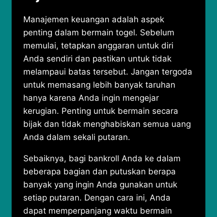
Manajemen keuangan adalah aspek
penting dalam bermain togel. Sebelum
memulai, tetapkan anggaran untuk diri
Anda sendiri dan pastikan untuk tidak
melampaui batas tersebut. Jangan tergoda
untuk memasang lebih banyak taruhan
hanya karena Anda ingin mengejar
kerugian. Penting untuk bermain secara
bijak dan tidak menghabiskan semua uang
Anda dalam sekali putaran.
Sebaiknya, bagi bankroll Anda ke dalam
beberapa bagian dan putuskan berapa
banyak yang ingin Anda gunakan untuk
setiap putaran. Dengan cara ini, Anda
dapat memperpanjang waktu bermain