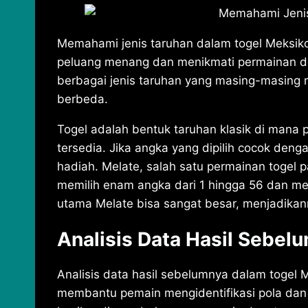
Memahami jenis taruhan dalam togel Meksiko
peluang menang dan menikmati permainan d
berbagai jenis taruhan yang masing-masing 
berbeda.
Togel adalah bentuk taruhan klasik di mana 
tersedia. Jika angka yang dipilih cocok de
hadiah. Melate, salah satu permainan togel 
memilih enam angka dari 1 hingga 56 dan m
utama Melate bisa sangat besar, menjadikann
Analisis Data Hasil Sebel
Analisis data hasil sebelumnya dalam togel
membantu pemain mengidentifikasi pola dan 