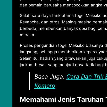
dan pemain berusaha mencocokkan angka yan
Salah satu daya tarik utama togel Meksiko ad
Revancha, dan otros. Masing-masing permai
berbeda, memberikan banyak opsi bagi pemai
mereka.
Proses pengundian togel Meksiko biasanya di
langsung, sehingga memberikan kepercayaa
Selain itu, hadiah yang ditawarkan juga cuku
jackpot besar, yang menjadi daya tarik bagi 
Baca Juga:
Cara Dan Trik 
Komoro
Memahami Jenis Taruhan 