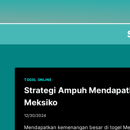
Skip
to
content
TOGEL ONLINE
Strategi Ampuh Mendapat
Meksiko
12/30/2024
Mendapatkan kemenangan besar di togel Mek