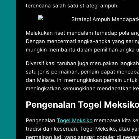
terencana salah satu strategi ampuh.
Melakukan riset mendalam terhadap pola an
Dengan mencermati angka-angka yang sering 
mungkin membantu dalam pemilihan angka un
Diversifikasi taruhan juga merupakan langkah
satu jenis permainan, pemain dapat mencoba 
dan Melate. Ini memungkinkan pemain untuk
meningkatkan kemungkinan mendapatkan k
Pengenalan Togel Meksik
Pengenalan
Togel Meksiko
membawa kita ke 
tradisi dan keseruan. Togel Meksiko, atau ya
permainan judi yang sangat populer di negara