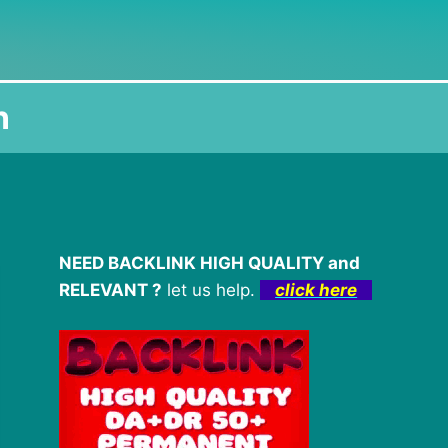
n
NEED BACKLINK HIGH QUALITY and
RELEVANT ?
let us help.
click here