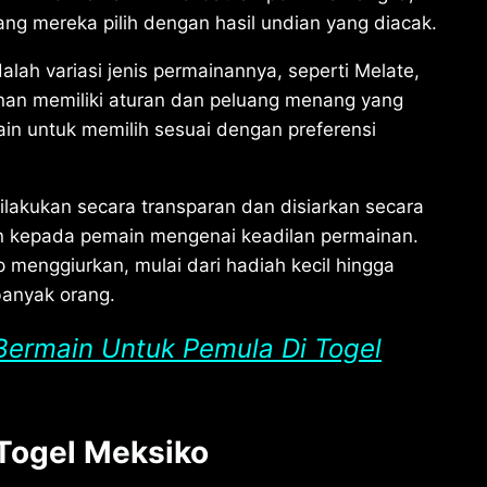
g mereka pilih dengan hasil undian yang diacak.
alah variasi jenis permainannya, seperti Melate,
nan memiliki aturan dan peluang menang yang
n untuk memilih sesuai dengan preferensi
lakukan secara transparan dan disiarkan secara
n kepada pemain mengenai keadilan permainan.
p menggiurkan, mulai dari hadiah kecil hingga
banyak orang.
Bermain Untuk Pemula Di Togel
Togel Meksiko