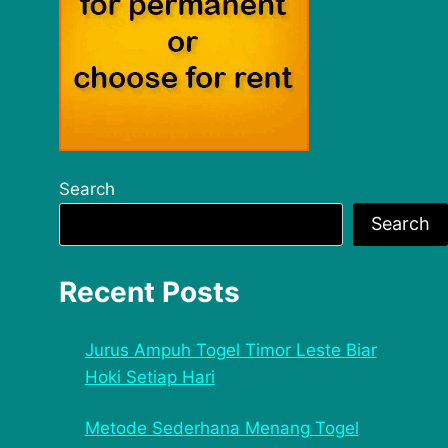
Search
Search
Recent Posts
Jurus Ampuh Togel Timor Leste Biar
Hoki Setiap Hari
Metode Sederhana Menang Togel