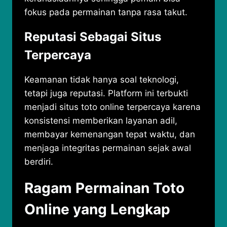
fokus pada permainan tanpa rasa takut.
Reputasi Sebagai Situs
Terpercaya
Keamanan tidak hanya soal teknologi,
tetapi juga reputasi. Platform ini terbukti
menjadi situs toto online terpercaya karena
konsistensi memberikan layanan adil,
membayar kemenangan tepat waktu, dan
menjaga integritas permainan sejak awal
berdiri.
Ragam Permainan Toto
Online yang Lengkap