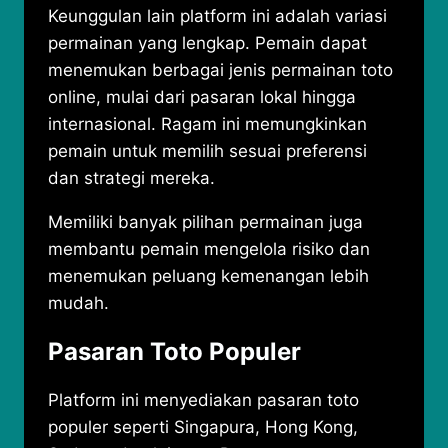
Keunggulan lain platform ini adalah variasi
permainan yang lengkap. Pemain dapat
menemukan berbagai jenis permainan toto
online, mulai dari pasaran lokal hingga
internasional. Ragam ini memungkinkan
pemain untuk memilih sesuai preferensi
dan strategi mereka.
Memiliki banyak pilihan permainan juga
membantu pemain mengelola risiko dan
menemukan peluang kemenangan lebih
mudah.
Pasaran Toto Populer
Platform ini menyediakan pasaran toto
populer seperti Singapura, Hong Kong,