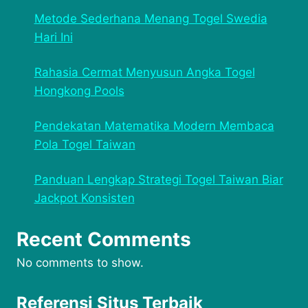
Metode Sederhana Menang Togel Swedia
Hari Ini
Rahasia Cermat Menyusun Angka Togel
Hongkong Pools
Pendekatan Matematika Modern Membaca
Pola Togel Taiwan
Panduan Lengkap Strategi Togel Taiwan Biar
Jackpot Konsisten
Recent Comments
No comments to show.
Referensi Situs Terbaik