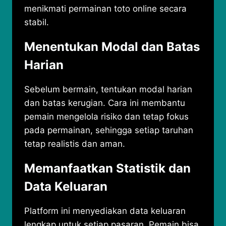
menikmati permainan toto online secara
stabil.
Menentukan Modal dan Batas
Harian
Sebelum bermain, tentukan modal harian
dan batas kerugian. Cara ini membantu
pemain mengelola risiko dan tetap fokus
pada permainan, sehingga setiap taruhan
tetap realistis dan aman.
Memanfaatkan Statistik dan
Data Keluaran
Platform ini menyediakan data keluaran
lengkap untuk setiap pasaran. Pemain bisa