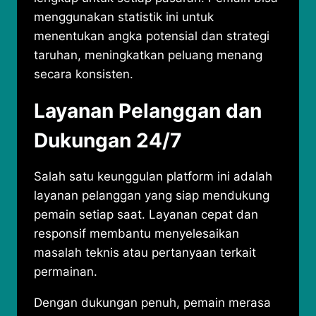
menggunakan statistik ini untuk
menentukan angka potensial dan strategi
taruhan, meningkatkan peluang menang
secara konsisten.
Layanan Pelanggan dan
Dukungan 24/7
Salah satu keunggulan platform ini adalah
layanan pelanggan yang siap mendukung
pemain setiap saat. Layanan cepat dan
responsif membantu menyelesaikan
masalah teknis atau pertanyaan terkait
permainan.
Dengan dukungan penuh, pemain merasa