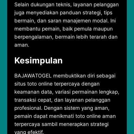
Selain dukungan teknis, layanan pelanggan
juga menyediakan panduan strategi, tips
bermain, dan saran manajemen modal. Ini
membantu pemain, baik pemula maupun
berpengalaman, bermain lebih terarah dan
aman.
Kesimpulan
BAJAWATOGEL membuktikan diri sebagai
situs toto online terpercaya dengan
keamanan data, variasi permainan lengkap,
transaksi cepat, dan layanan pelanggan
profesional. Dengan sistem yang aman,
pemain dapat menikmati toto online aman
terpercaya sambil menerapkan strategi
yang efektif.