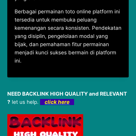
Berbagai permainan toto online platform ini
tersedia untuk membuka peluang
kemenangan secara konsisten. Pendekatan
yang disiplin, pengelolaan modal yang
bijak, dan pemahaman fitur permainan
menjadi kunci sukses bermain di platform
ini.
NEED BACKLINK HIGH QUALITY and RELEVANT
?
let us help.
click here