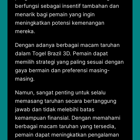
berfungsi sebagai insentif tambahan dan
menarik bagi pemain yang ingin
meningkatkan potensi kemenangan
mereka.
Dengan adanya berbagai macam taruhan
dalam Togel Brazil 3D. Pemain dapat
memilih strategi yang paling sesuai dengan
gaya bermain dan preferensi masing-
masing.
Namun, sangat penting untuk selalu
memasang taruhan secara bertanggung
jawab dan tidak melebihi batas
kemampuan finansial. Dengan memahami
berbagai macam taruhan yang tersedia,
pemain dapat meningkatkan pengalaman