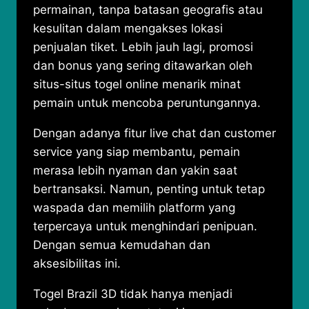
permainan, tanpa batasan geografis atau
kesulitan dalam mengakses lokasi
penjualan tiket. Lebih jauh lagi, promosi
dan bonus yang sering ditawarkan oleh
situs-situs togel online menarik minat
pemain untuk mencoba peruntungannya.
Dengan adanya fitur live chat dan customer
service yang siap membantu, pemain
merasa lebih nyaman dan yakin saat
bertransaksi. Namun, penting untuk tetap
waspada dan memilih platform yang
terpercaya untuk menghindari penipuan.
Dengan semua kemudahan dan
aksesibilitas ini.
Togel Brazil 3D tidak hanya menjadi