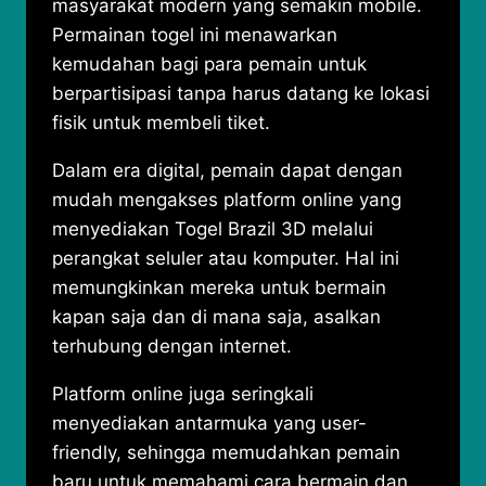
masyarakat modern yang semakin mobile.
Permainan togel ini menawarkan
kemudahan bagi para pemain untuk
berpartisipasi tanpa harus datang ke lokasi
fisik untuk membeli tiket.
Dalam era digital, pemain dapat dengan
mudah mengakses platform online yang
menyediakan Togel Brazil 3D melalui
perangkat seluler atau komputer. Hal ini
memungkinkan mereka untuk bermain
kapan saja dan di mana saja, asalkan
terhubung dengan internet.
Platform online juga seringkali
menyediakan antarmuka yang user-
friendly, sehingga memudahkan pemain
baru untuk memahami cara bermain dan