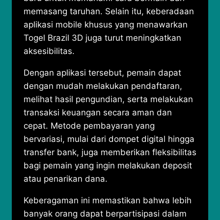
memasang taruhan. Selain itu, keberadaan
aplikasi mobile khusus yang menawarkan
Togel Brazil 3D juga turut meningkatkan
aksesibilitas.
Dengan aplikasi tersebut, pemain dapat
dengan mudah melakukan pendaftaran,
melihat hasil pengundian, serta melakukan
transaksi keuangan secara aman dan
cepat. Metode pembayaran yang
bervariasi, mulai dari dompet digital hingga
transfer bank, juga memberikan fleksibilitas
bagi pemain yang ingin melakukan deposit
atau penarikan dana.
Keberagaman ini memastikan bahwa lebih
banyak orang dapat berpartisipasi dalam