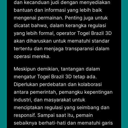
dan kecanduan judi dengan menyediakan
bantuan dan informasi yang lebih baik
mengenai permainan. Penting juga untuk
dicatat bahwa, dalam kerangka regulasi
yang lebih formal, operator Togel Brazil 3D
akan diharuskan untuk mematuhi standar
tertentu dan menjaga transparansi dalam
operasi mereka.
Meskipun demikian, tantangan dalam
mengatur Togel Brazil 3D tetap ada.
Diperlukan perdebatan dan kolaborasi
antara pemerintah, pemangku kepentingan
industri, dan masyarakat untuk
menciptakan regulasi yang seimbang dan
responsif. Sampai saat itu, pemain
sebaiknya berhati-hati dan mematuhi garis