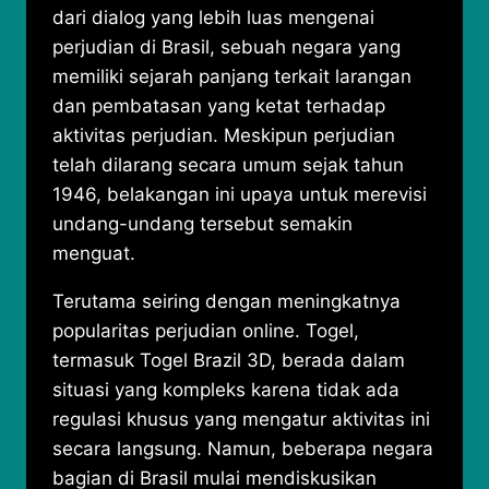
dari dialog yang lebih luas mengenai
perjudian di Brasil, sebuah negara yang
memiliki sejarah panjang terkait larangan
dan pembatasan yang ketat terhadap
aktivitas perjudian. Meskipun perjudian
telah dilarang secara umum sejak tahun
1946, belakangan ini upaya untuk merevisi
undang-undang tersebut semakin
menguat.
Terutama seiring dengan meningkatnya
popularitas perjudian online. Togel,
termasuk Togel Brazil 3D, berada dalam
situasi yang kompleks karena tidak ada
regulasi khusus yang mengatur aktivitas ini
secara langsung. Namun, beberapa negara
bagian di Brasil mulai mendiskusikan