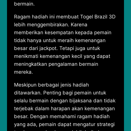
bermain.
Ragam hadiah ini membuat Togel Brazil 3D
lebih menggembirakan. Karena
memberikan kesempatan kepada pemain
tidak hanya untuk meraih kemenangan
besar dari jackpot. Tetapi juga untuk
menikmati kemenangan kecil yang dapat
meningkatkan pengalaman bermain
mereka.
Meskipun berbagai jenis hadiah
ditawarkan. Penting bagi pemain untuk
selalu bermain dengan bijaksana dan tidak
terjebak dalam harapan akan kemenangan
besar. Dengan memahami ragam hadiah
yang ada, pemain dapat mengatur strategi