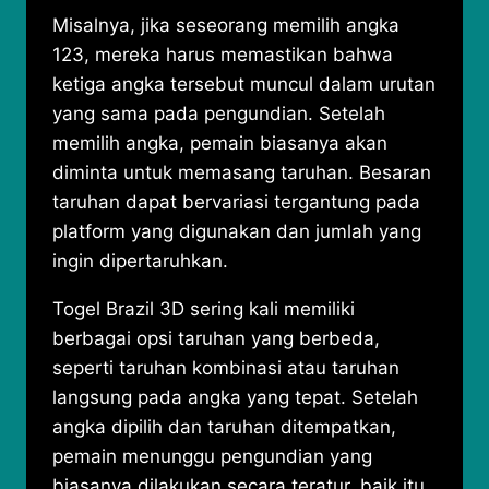
Misalnya, jika seseorang memilih angka
123, mereka harus memastikan bahwa
ketiga angka tersebut muncul dalam urutan
yang sama pada pengundian. Setelah
memilih angka, pemain biasanya akan
diminta untuk memasang taruhan. Besaran
taruhan dapat bervariasi tergantung pada
platform yang digunakan dan jumlah yang
ingin dipertaruhkan.
Togel Brazil 3D sering kali memiliki
berbagai opsi taruhan yang berbeda,
seperti taruhan kombinasi atau taruhan
langsung pada angka yang tepat. Setelah
angka dipilih dan taruhan ditempatkan,
pemain menunggu pengundian yang
biasanya dilakukan secara teratur, baik itu