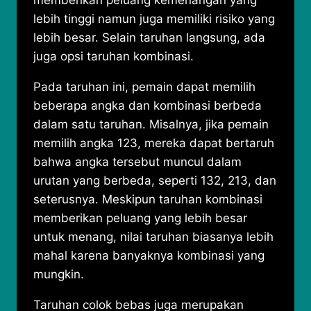
memberikan peluang kemenangan yang
lebih tinggi namun juga memiliki risiko yang
lebih besar. Selain taruhan langsung, ada
juga opsi taruhan kombinasi.
Pada taruhan ini, pemain dapat memilih
beberapa angka dan kombinasi berbeda
dalam satu taruhan. Misalnya, jika pemain
memilih angka 123, mereka dapat bertaruh
bahwa angka tersebut muncul dalam
urutan yang berbeda, seperti 132, 213, dan
seterusnya. Meskipun taruhan kombinasi
memberikan peluang yang lebih besar
untuk menang, nilai taruhan biasanya lebih
mahal karena banyaknya kombinasi yang
mungkin.
Taruhan colok bebas juga merupakan