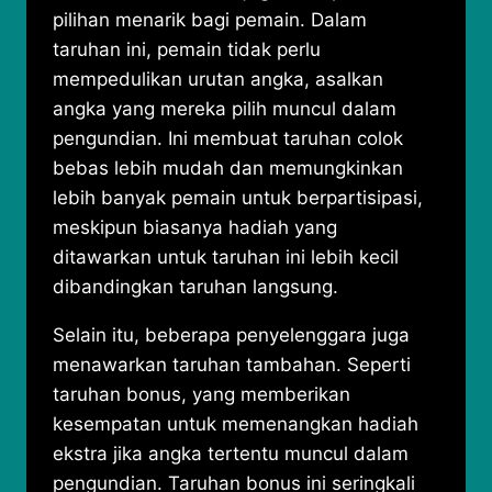
pilihan menarik bagi pemain. Dalam
taruhan ini, pemain tidak perlu
mempedulikan urutan angka, asalkan
angka yang mereka pilih muncul dalam
pengundian. Ini membuat taruhan colok
bebas lebih mudah dan memungkinkan
lebih banyak pemain untuk berpartisipasi,
meskipun biasanya hadiah yang
ditawarkan untuk taruhan ini lebih kecil
dibandingkan taruhan langsung.
Selain itu, beberapa penyelenggara juga
menawarkan taruhan tambahan. Seperti
taruhan bonus, yang memberikan
kesempatan untuk memenangkan hadiah
ekstra jika angka tertentu muncul dalam
pengundian. Taruhan bonus ini seringkali