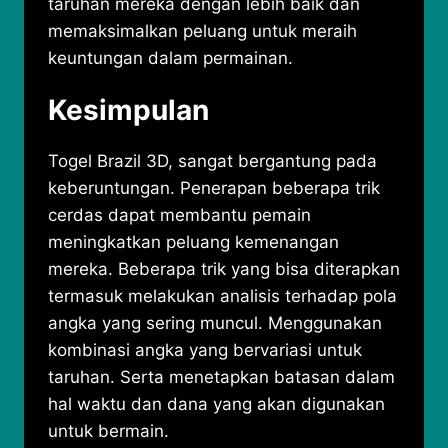
taruhan mereka dengan lebih baik dan
memaksimalkan peluang untuk meraih
keuntungan dalam permainan.
Kesimpulan
Togel Brazil 3D, sangat bergantung pada
keberuntungan. Penerapan beberapa trik
cerdas dapat membantu pemain
meningkatkan peluang kemenangan
mereka. Beberapa trik yang bisa diterapkan
termasuk melakukan analisis terhadap pola
angka yang sering muncul. Menggunakan
kombinasi angka yang bervariasi untuk
taruhan. Serta menetapkan batasan dalam
hal waktu dan dana yang akan digunakan
untuk bermain.