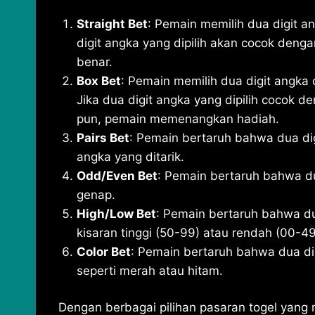
Straight Bet
: Pemain memilih dua digit 
digit angka yang dipilih akan cocok denga
benar.
Box Bet
: Pemain memilih dua digit angka
Jika dua digit angka yang dipilih cocok d
pun, pemain memenangkan hadiah.
Pairs Bet
: Pemain bertaruh bahwa dua dig
angka yang ditarik.
Odd/Even Bet
: Pemain bertaruh bahwa dua
genap.
High/Low Bet
: Pemain bertaruh bahwa du
kisaran tinggi (50-99) atau rendah (00-49
Color Bet
: Pemain bertaruh bahwa dua dig
seperti merah atau hitam.
Dengan berbagai pilihan pasaran togel yang