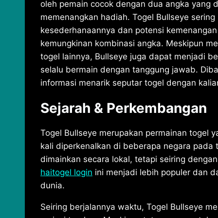
oleh pemain cocok dengan dua angka yang di
memenangkan hadiah. Togel Bullseye sering 
kesederhanaannya dan potensi kemenangan 
kemungkinan kombinasi angka. Meskipun memi
togel lainnya, Bullseye juga dapat menjadi b
selalu bermain dengan tanggung jawab. Dib
informasi menarik seputar togel dengan kalia
Sejarah & Perkembangan
Togel Bullseye merupakan permainan togel y
kali diperkenalkan di beberapa negara pada 
dimainkan secara lokal, tetapi seiring denga
haitogel login
ini
menjadi lebih populer dan da
dunia.
Seiring berjalannya waktu, Togel Bullseye 