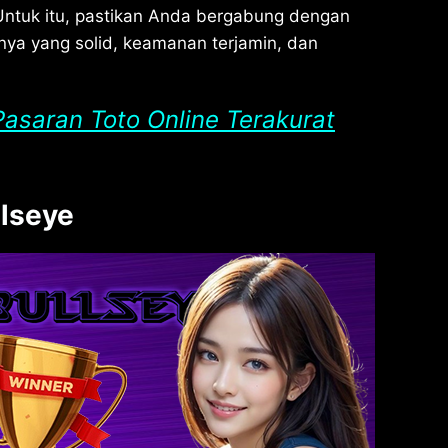
. Untuk itu, pastikan Anda bergabung dengan
inya yang solid, keamanan terjamin, dan
asaran Toto Online Terakurat
llseye