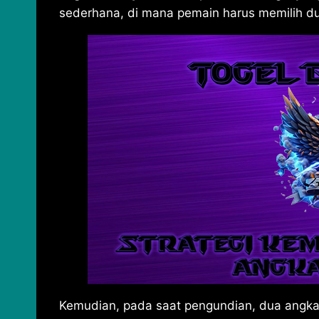
sederhana, di mana pemain harus memilih dua
Kemudian, pada saat pengundian, dua angka ac