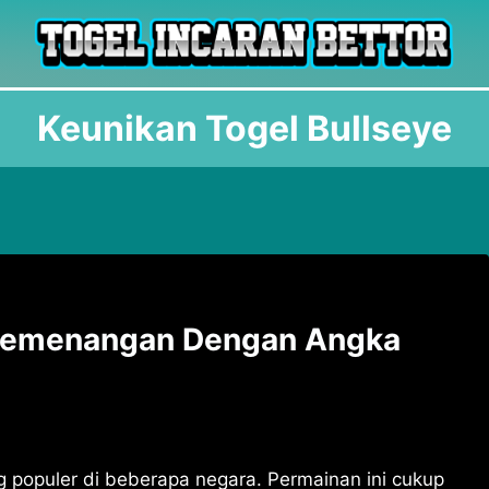
Keunikan Togel Bullseye
i Kemenangan Dengan Angka
g populer di beberapa negara. Permainan ini cukup