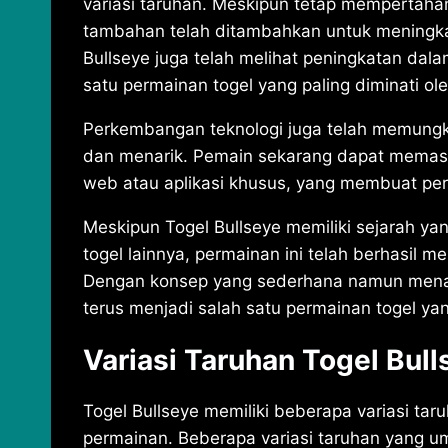
variasi taruhan. Meskipun tetap mempertaha
tambahan telah ditambahkan untuk meningkatk
Bullseye juga telah melihat peningkatan dal
satu permainan togel yang paling diminati ol
Perkembangan teknologi juga telah memungkin
dan menarik. Pemain sekarang dapat memasan
web atau aplikasi khusus, yang membuat per
Meskipun Togel Bullseye memiliki sejarah ya
togel lainnya, permainan ini telah berhasil m
Dengan konsep yang sederhana namun menari
terus menjadi salah satu permainan togel yang
Variasi Taruhan Togel Bull
Togel Bullseye memiliki beberapa variasi t
permainan. Beberapa variasi taruhan yang um