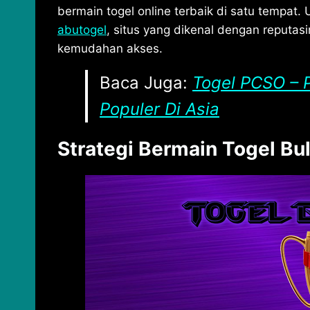
bermain togel online terbaik di satu tempat
abutogel
, situs yang dikenal dengan reputas
kemudahan akses.
Baca Juga:
Togel PCSO – P
Populer Di Asia
Strategi Bermain Togel Bu