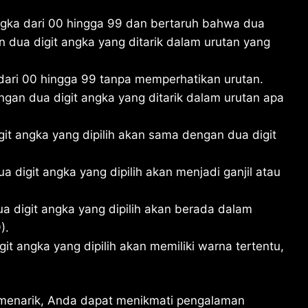
angka dari 00 hingga 99 dan bertaruh bahwa dua
n dua digit angka yang ditarik dalam urutan yang
 dari 00 hingga 99 tanpa memperhatikan urutan.
engan dua digit angka yang ditarik dalam urutan apa
it angka yang dipilih akan sama dengan dua digit
 digit angka yang dipilih akan menjadi ganjil atau
a digit angka yang dipilih akan berada dalam
).
it angka yang dipilih akan memiliki warna tertentu,
 menarik, Anda dapat menikmati pengalaman