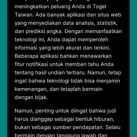
meningkatkan peluang Anda di Togel
Taiwan. Ada banyak aplikasi dan situs web
yang menyediakan data analisis, statistik,
dan prediksi angka. Dengan memanfaatkan
teknologi ini, Anda dapat memperoleh
informasi yang lebih akurat dan terkini.
Beberapa aplikasi bahkan menawarkan
fitur notifikasi untuk memberi tahu Anda
tentang hasil undian terbaru. Namun, tetap
ingat bahwa teknologi tidak bisa menjamin
kemenangan, dan tetaplah bermain
dengan bijak.
Namun, penting untuk diingat bahwa judi
harus dianggap sebagai bentuk hiburan,
bukan sebagai sumber pendapatan. Selalu
bermain dengan tanggung jawab dan