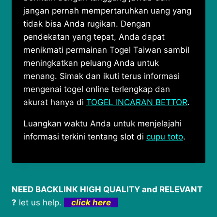
jangan pernah mempertaruhkan uang yang
tidak bisa Anda rugikan. Dengan
pendekatan yang tepat, Anda dapat
menikmati permainan Togel Taiwan sambil
meningkatkan peluang Anda untuk
menang. Simak dan ikuti terus informasi
mengenai togel online terlengkap dan
akurat hanya di
TOGEL INCARAN BETTOR
.
Luangkan waktu Anda untuk menjelajahi
informasi terkini tentang slot di
cupu toto
.
NEED BACKLINK HIGH QUALITY and RELEVANT
?
let us help.
click here