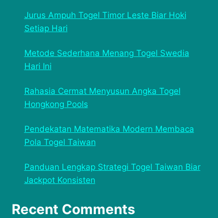
Jurus Ampuh Togel Timor Leste Biar Hoki
Setiap Hari
Metode Sederhana Menang Togel Swedia
Hari Ini
Rahasia Cermat Menyusun Angka Togel
Hongkong Pools
Pendekatan Matematika Modern Membaca
Pola Togel Taiwan
Panduan Lengkap Strategi Togel Taiwan Biar
Jackpot Konsisten
Recent Comments