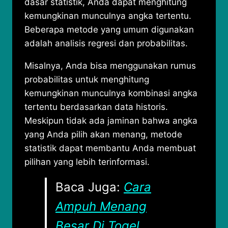
dasar statistik, Anda dapat menghitung
kemungkinan munculnya angka tertentu.
Beberapa metode yang umum digunakan
adalah analisis regresi dan probabilitas.
Misalnya, Anda bisa menggunakan rumus
probabilitas untuk menghitung
kemungkinan munculnya kombinasi angka
tertentu berdasarkan data historis.
Meskipun tidak ada jaminan bahwa angka
yang Anda pilih akan menang, metode
statistik dapat membantu Anda membuat
pilihan yang lebih terinformasi.
Baca Juga:
Cara
Ampuh Menang
Besar Di Togel