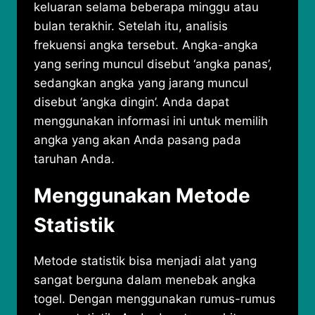
keluaran selama beberapa minggu atau
bulan terakhir. Setelah itu, analisis
frekuensi angka tersebut. Angka-angka
yang sering muncul disebut ‘angka panas’,
sedangkan angka yang jarang muncul
disebut ‘angka dingin’. Anda dapat
menggunakan informasi ini untuk memilih
angka yang akan Anda pasang pada
taruhan Anda.
Menggunakan Metode
Statistik
Metode statistik bisa menjadi alat yang
sangat berguna dalam menebak angka
togel. Dengan menggunakan rumus-rumus