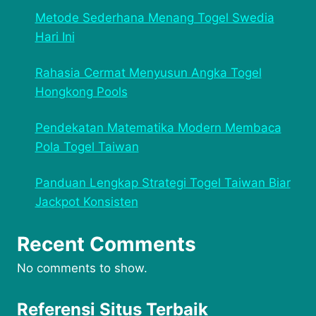
Metode Sederhana Menang Togel Swedia
Hari Ini
Rahasia Cermat Menyusun Angka Togel
Hongkong Pools
Pendekatan Matematika Modern Membaca
Pola Togel Taiwan
Panduan Lengkap Strategi Togel Taiwan Biar
Jackpot Konsisten
Recent Comments
No comments to show.
Referensi Situs Terbaik