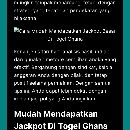
mungkin tampak menantang, tetapi dengan
strategi yang tepat dan pendekatan yang
bijaksana.
Kenali jenis taruhan, analisis hasil undian,
dan gunakan metode pemilihan angka yang
efektif. Bergabung dengan sindikat, kelola
anggaran Anda dengan bijak, dan tetap
positif selama permainan. Dengan semua
tips ini, Anda dapat lebih dekat dengan
impian jackpot yang Anda inginkan.
Mudah Mendapatkan
Jackpot Di Togel Ghana