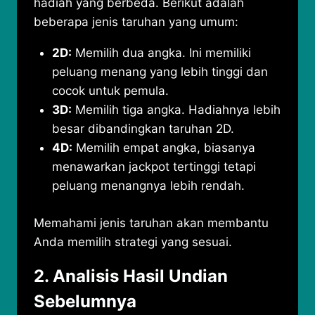
hadiah yang berbeda. Berikut adalah
beberapa jenis taruhan yang umum:
2D:
Memilih dua angka. Ini memiliki
peluang menang yang lebih tinggi dan
cocok untuk pemula.
3D:
Memilih tiga angka. Hadiahnya lebih
besar dibandingkan taruhan 2D.
4D:
Memilih empat angka, biasanya
menawarkan jackpot tertinggi tetapi
peluang menangnya lebih rendah.
Memahami jenis taruhan akan membantu
Anda memilih strategi yang sesuai.
2. Analisis Hasil Undian
Sebelumnya