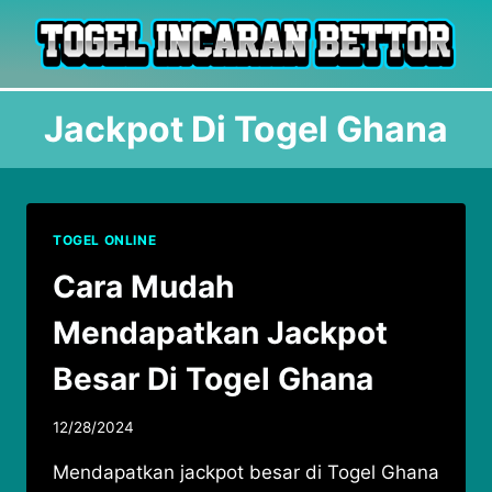
Skip
to
content
Jackpot Di Togel Ghana
TOGEL ONLINE
Cara Mudah
Mendapatkan Jackpot
Besar Di Togel Ghana
12/28/2024
Mendapatkan jackpot besar di Togel Ghana