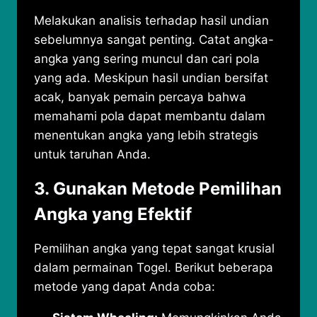
Melakukan analisis terhadap hasil undian
sebelumnya sangat penting. Catat angka-
angka yang sering muncul dan cari pola
yang ada. Meskipun hasil undian bersifat
acak, banyak pemain percaya bahwa
memahami pola dapat membantu dalam
menentukan angka yang lebih strategis
untuk taruhan Anda.
3. Gunakan Metode Pemilihan
Angka yang Efektif
Pemilihan angka yang tepat sangat krusial
dalam permainan Togel. Berikut beberapa
metode yang dapat Anda coba: