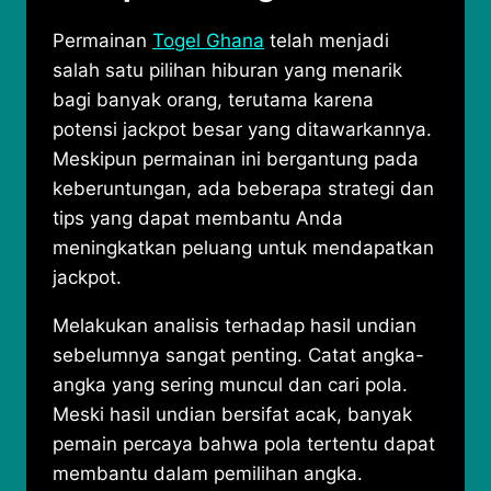
Permainan
Togel Ghana
telah menjadi
salah satu pilihan hiburan yang menarik
bagi banyak orang, terutama karena
potensi jackpot besar yang ditawarkannya.
Meskipun permainan ini bergantung pada
keberuntungan, ada beberapa strategi dan
tips yang dapat membantu Anda
meningkatkan peluang untuk mendapatkan
jackpot.
Melakukan analisis terhadap hasil undian
sebelumnya sangat penting. Catat angka-
angka yang sering muncul dan cari pola.
Meski hasil undian bersifat acak, banyak
pemain percaya bahwa pola tertentu dapat
membantu dalam pemilihan angka.