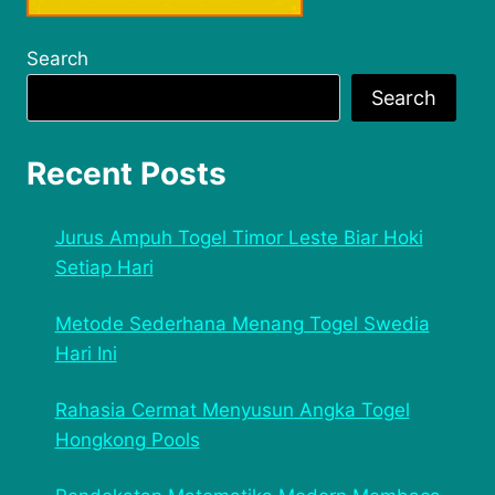
Search
Search
Recent Posts
Jurus Ampuh Togel Timor Leste Biar Hoki
Setiap Hari
Metode Sederhana Menang Togel Swedia
Hari Ini
Rahasia Cermat Menyusun Angka Togel
Hongkong Pools