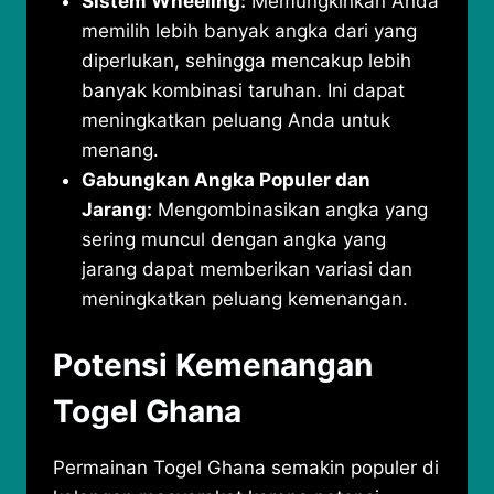
Sistem Wheeling:
Memungkinkan Anda
memilih lebih banyak angka dari yang
diperlukan, sehingga mencakup lebih
banyak kombinasi taruhan. Ini dapat
meningkatkan peluang Anda untuk
menang.
Gabungkan Angka Populer dan
Jarang:
Mengombinasikan angka yang
sering muncul dengan angka yang
jarang dapat memberikan variasi dan
meningkatkan peluang kemenangan.
Potensi Kemenangan
Togel Ghana
Permainan Togel Ghana semakin populer di