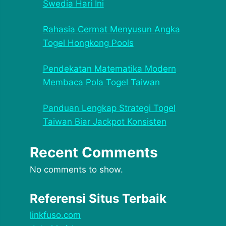
Swedia Hari Ini
Rahasia Cermat Menyusun Angka
Togel Hongkong Pools
Pendekatan Matematika Modern
Membaca Pola Togel Taiwan
Panduan Lengkap Strategi Togel
Taiwan Biar Jackpot Konsisten
Recent Comments
No comments to show.
Referensi Situs Terbaik
linkfuso.com