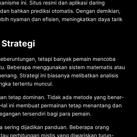
sme ini. Situs resmi dan aplikasi daring
, dan bahkan prediksi otomatis. Dengan demikian,
bih nyaman dan efisien, meningkatkan daya tarik
Strategi
 keberuntungan, tetapi banyak pemain mencoba
tu. Beberapa menggunakan sistem matematis atau
ang. Strategi ini biasanya melibatkan analisis
ngka tertentu muncul.
gan tetap dominan. Tidak ada metode yang benar-
. Hal ini membuat permainan tetap menantang dan
gangan tersendiri bagi para pemain.
ga sering dijadikan panduan. Beberapa orang
au perhitungan mistis yang diwariskan turun-