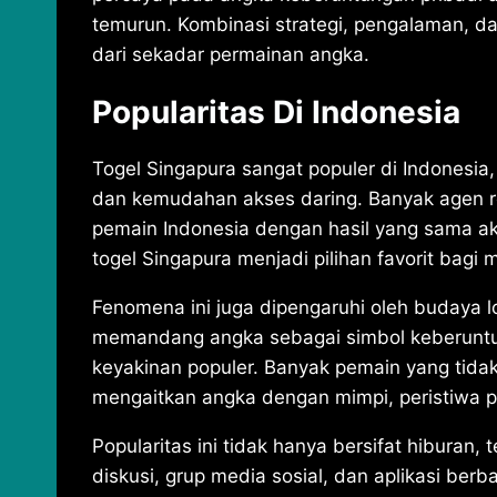
temurun. Kombinasi strategi, pengalaman, d
dari sekadar permainan angka.
Popularitas Di Indonesia
Togel Singapura sangat populer di Indonesia
dan kemudahan akses daring. Banyak agen r
pemain Indonesia dengan hasil yang sama aku
togel Singapura menjadi pilihan favorit bag
Fenomena ini juga dipengaruhi oleh budaya lo
memandang angka sebagai simbol keberuntun
keyakinan populer. Banyak pemain yang tida
mengaitkan angka dengan mimpi, peristiwa pen
Popularitas ini tidak hanya bersifat hiburan
diskusi, grup media sosial, dan aplikasi be