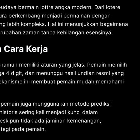
budaya bermain lottre angka modern. Dari lotere
gapura berkembang menjadi permainan dengan
ang lebih kompleks. Hal ini menunjukkan bagaimana
rubahan zaman tanpa kehilangan esensinya.
 Cara Kerja
namun memiliki aturan yang jelas. Pemain memilih
ga 4 digit, dan menunggu hasil undian resmi yang
n mekanisme ini membuat pemain mudah memahami
k pemain juga menggunakan metode prediksi
istoris sering kali menjadi kunci dalam
eskipun tidak ada jaminan kemenangan,
ategi pada pemain.