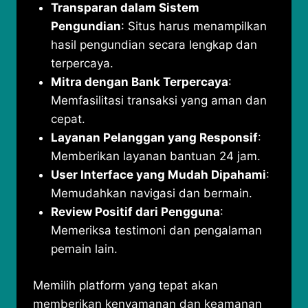
Transparan dalam Sistem
Pengundian
: Situs harus menampilkan
hasil pengundian secara lengkap dan
terpercaya.
Mitra dengan Bank Terpercaya
:
Memfasilitasi transaksi yang aman dan
cepat.
Layanan Pelanggan yang Responsif
:
Memberikan layanan bantuan 24 jam.
User Interface yang Mudah Dipahami
:
Memudahkan navigasi dan bermain.
Review Positif dari Pengguna
:
Memeriksa testimoni dan pengalaman
pemain lain.
Memilih platform yang tepat akan
memberikan kenyamanan dan keamanan