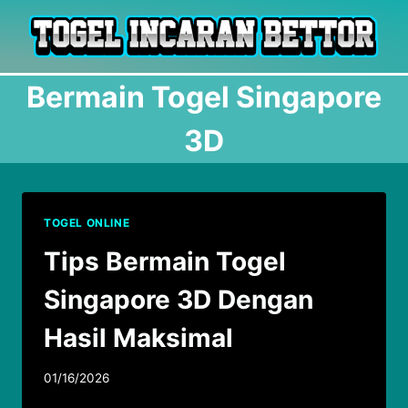
Skip
to
content
Bermain Togel Singapore
3D
TOGEL ONLINE
Tips Bermain Togel
Singapore 3D Dengan
Hasil Maksimal
01/16/2026