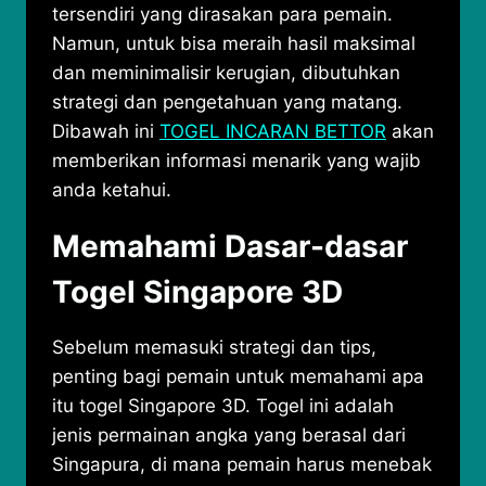
tersendiri yang dirasakan para pemain.
Namun, untuk bisa meraih hasil maksimal
dan meminimalisir kerugian, dibutuhkan
strategi dan pengetahuan yang matang.
Dibawah ini
TOGEL INCARAN BETTOR
akan
memberikan informasi menarik yang wajib
anda ketahui.
Memahami Dasar-dasar
Togel Singapore 3D
Sebelum memasuki strategi dan tips,
penting bagi pemain untuk memahami apa
itu togel Singapore 3D. Togel ini adalah
jenis permainan angka yang berasal dari
Singapura, di mana pemain harus menebak