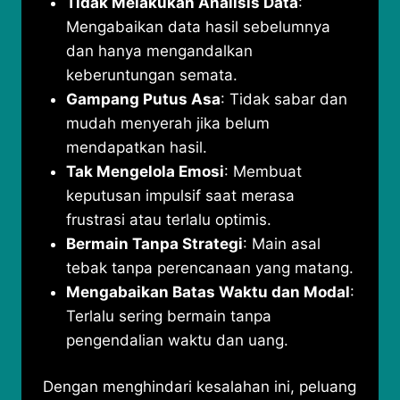
Tidak Melakukan Analisis Data
:
Mengabaikan data hasil sebelumnya
dan hanya mengandalkan
keberuntungan semata.
Gampang Putus Asa
: Tidak sabar dan
mudah menyerah jika belum
mendapatkan hasil.
Tak Mengelola Emosi
: Membuat
keputusan impulsif saat merasa
frustrasi atau terlalu optimis.
Bermain Tanpa Strategi
: Main asal
tebak tanpa perencanaan yang matang.
Mengabaikan Batas Waktu dan Modal
:
Terlalu sering bermain tanpa
pengendalian waktu dan uang.
Dengan menghindari kesalahan ini, peluang