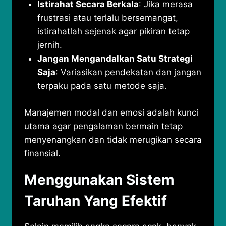
Istirahat Secara Berkala
: Jika merasa
frustrasi atau terlalu bersemangat,
istirahatlah sejenak agar pikiran tetap
jernih.
Jangan Mengandalkan Satu Strategi
Saja
: Variasikan pendekatan dan jangan
terpaku pada satu metode saja.
Manajemen modal dan emosi adalah kunci
utama agar pengalaman bermain tetap
menyenangkan dan tidak merugikan secara
finansial.
Menggunakan Sistem
Taruhan Yang Efektif