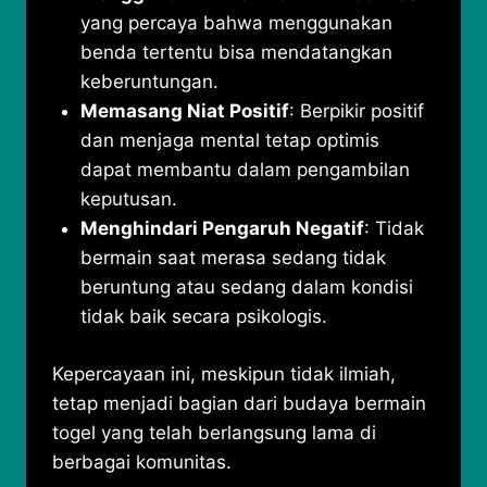
yang percaya bahwa menggunakan
benda tertentu bisa mendatangkan
keberuntungan.
Memasang Niat Positif
: Berpikir positif
dan menjaga mental tetap optimis
dapat membantu dalam pengambilan
keputusan.
Menghindari Pengaruh Negatif
: Tidak
bermain saat merasa sedang tidak
beruntung atau sedang dalam kondisi
tidak baik secara psikologis.
Kepercayaan ini, meskipun tidak ilmiah,
tetap menjadi bagian dari budaya bermain
togel yang telah berlangsung lama di
berbagai komunitas.