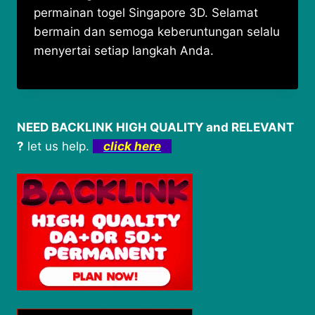
permainan togel Singapore 3D. Selamat
bermain dan semoga keberuntungan selalu
menyertai setiap langkah Anda.
NEED BACKLINK HIGH QUALITY and RELEVANT
?
let us help.
click here