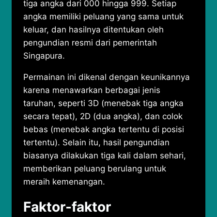
tiga angka dari 000 hingga 999. Setiap
angka memiliki peluang yang sama untuk
keluar, dan hasilnya ditentukan oleh
pengundian resmi dari pemerintah
Singapura.
Permainan ini dikenal dengan keunikannya
karena menawarkan berbagai jenis
taruhan, seperti 3D (menebak tiga angka
secara tepat), 2D (dua angka), dan colok
bebas (menebak angka tertentu di posisi
tertentu). Selain itu, hasil pengundian
biasanya dilakukan tiga kali dalam sehari,
memberikan peluang berulang untuk
meraih kemenangan.
Faktor-faktor