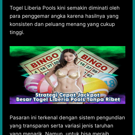
h
a
e
e
k
i
a
c
s
l
y
n
Togel Liberia Pools kini semakin diminati oleh
t
e
s
e
p
e
para penggemar angka karena hasilnya yang
s
b
e
g
e
konsisten dan peluang menang yang cukup
A
o
n
r
tinggi.
p
o
g
a
p
k
e
m
r
Pasaran ini terkenal dengan sistem pengundian
yang transparan serta variasi jenis taruhan
yang menarik. Namun, untuk bisa meraih