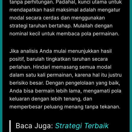
tanpa perhitungan. Padahal, kunci utama untuk
mendapatkan hasil maksimal adalah mengatur
modal secara cerdas dan menggunakan
strategi taruhan bertahap. Mulailah dengan
nominal kecil untuk membaca pola permainan.
Jika analisis Anda mulai menunjukkan hasil
positif, barulah tingkatkan taruhan secara
perlahan. Hindari memasang semua modal
dalam satu kali permainan, karena hal itu justru
berisiko besar. Dengan pengelolaan yang baik,
Anda bisa bermain lebih lama, mengamati pola
keluaran dengan lebih tenang, dan
memperbesar peluang menang tanpa tekanan.
Baca Juga:
Strategi Terbaik