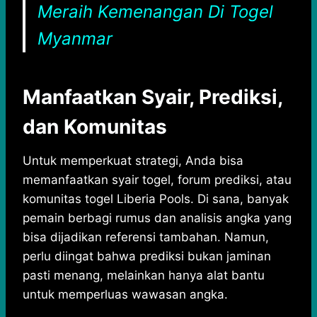
Meraih Kemenangan Di Togel
Myanmar
Manfaatkan Syair, Prediksi,
dan Komunitas
Untuk memperkuat strategi, Anda bisa
memanfaatkan syair togel, forum prediksi, atau
komunitas togel Liberia Pools. Di sana, banyak
pemain berbagi rumus dan analisis angka yang
bisa dijadikan referensi tambahan. Namun,
perlu diingat bahwa prediksi bukan jaminan
pasti menang, melainkan hanya alat bantu
untuk memperluas wawasan angka.