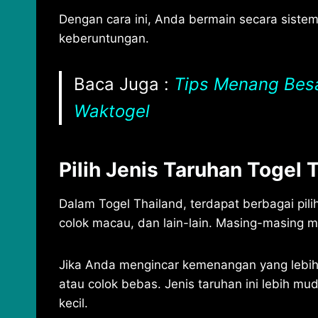
Dengan cara ini, Anda bermain secara siste
keberuntungan.
Baca Juga :
Tips Menang Besa
Waktogel
Pilih Jenis Taruhan Togel 
Dalam Togel Thailand, terdapat berbagai pili
colok macau, dan lain-lain. Masing-masing me
Jika Anda mengincar kemenangan yang lebih 
atau colok bebas. Jenis taruhan ini lebih m
kecil.