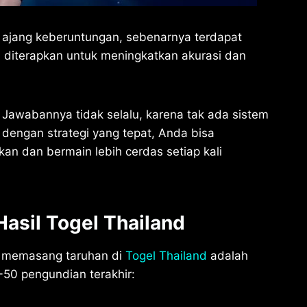
i ajang keberuntungan, sebenarnya terdapat
isa diterapkan untuk meningkatkan akurasi dan
Jawabannya tidak selalu, karena tak ada sistem
engan strategi yang tepat, Anda bisa
an dan bermain lebih cerdas setiap kali
Hasil Togel Thailand
m memasang taruhan di
Togel Thailand
adalah
0-50 pengundian terakhir: