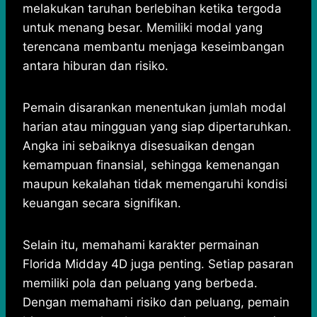
melakukan taruhan berlebihan ketika tergoda
untuk menang besar. Memiliki modal yang
terencana membantu menjaga keseimbangan
antara hiburan dan risiko.
Pemain disarankan menentukan jumlah modal
harian atau mingguan yang siap dipertaruhkan.
Angka ini sebaiknya disesuaikan dengan
kemampuan finansial, sehingga kemenangan
maupun kekalahan tidak memengaruhi kondisi
keuangan secara signifikan.
Selain itu, memahami karakter permainan
Florida Midday 4D juga penting. Setiap pasaran
memiliki pola dan peluang yang berbeda.
Dengan memahami risiko dan peluang, pemain