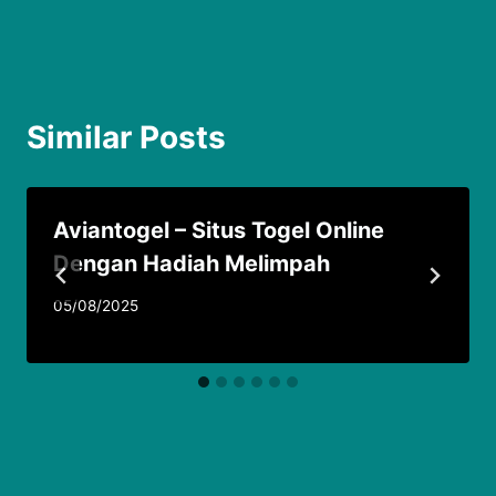
Similar Posts
Aviantogel – Situs Togel Online
Dengan Hadiah Melimpah
05/08/2025