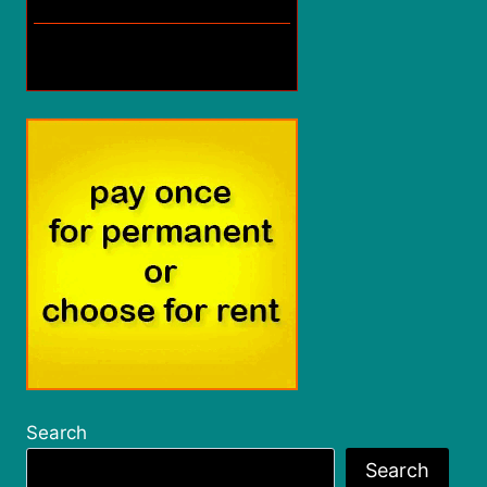
Search
Search