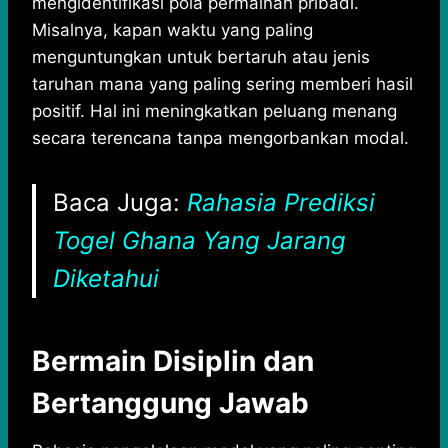
mengidentifikasi pola permainan pribadi.
Misalnya, kapan waktu yang paling
menguntungkan untuk bertaruh atau jenis
taruhan mana yang paling sering memberi hasil
positif. Hal ini meningkatkan peluang menang
secara terencana tanpa mengorbankan modal.
Baca Juga:
Rahasia Prediksi
Togel Ghana Yang Jarang
Diketahui
Bermain Disiplin dan
Bertanggung Jawab