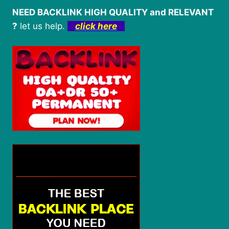
NEED BACKLINK HIGH QUALITY and RELEVANT
?
let us help.
click here