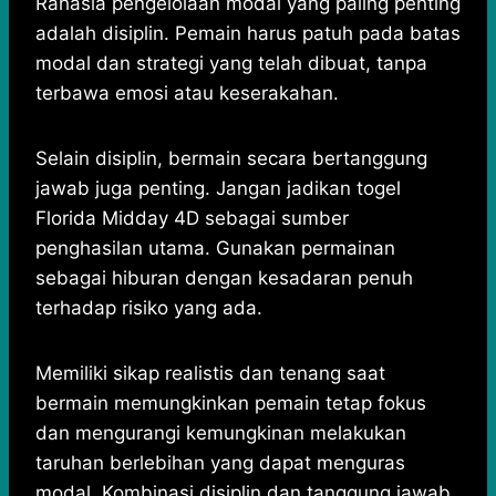
Rahasia pengelolaan modal yang paling penting
adalah disiplin. Pemain harus patuh pada batas
modal dan strategi yang telah dibuat, tanpa
terbawa emosi atau keserakahan.
Selain disiplin, bermain secara bertanggung
jawab juga penting. Jangan jadikan togel
Florida Midday 4D sebagai sumber
penghasilan utama. Gunakan permainan
sebagai hiburan dengan kesadaran penuh
terhadap risiko yang ada.
Memiliki sikap realistis dan tenang saat
bermain memungkinkan pemain tetap fokus
dan mengurangi kemungkinan melakukan
taruhan berlebihan yang dapat menguras
modal. Kombinasi disiplin dan tanggung jawab