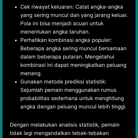
Cek riwayat keluaran: Catat angka-angka
yang sering muncul dan yang jarang keluar.
Pola ini bisa menjadi acuan untuk
menentukan angka taruhan.
Perhatikan kombinasi angka populer:
Beberapa angka sering muncul bersamaan
dalam beberapa putaran. Mengetahui
kombinasi ini dapat meningkatkan peluang
menang.
Gunakan metode prediksi statistik:
Sejumlah pemain menggunakan rumus
probabilitas sederhana untuk menghitung
angka dengan peluang muncul lebih tinggi.
Dengan melakukan analisis statistik, pemain
tidak lagi mengandalkan tebak-tebakan