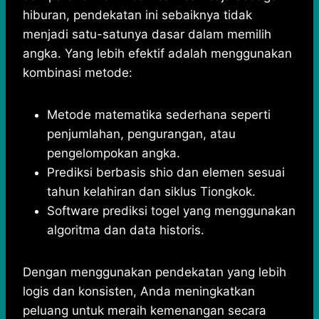
hiburan, pendekatan ini sebaiknya tidak
menjadi satu-satunya dasar dalam memilih
angka. Yang lebih efektif adalah menggunakan
kombinasi metode:
Metode matematika sederhana seperti
penjumlahan, pengurangan, atau
pengelompokan angka.
Prediksi berbasis shio dan elemen sesuai
tahun kelahiran dan siklus Tiongkok.
Software prediksi togel yang menggunakan
algoritma dan data historis.
Dengan menggunakan pendekatan yang lebih
logis dan konsisten, Anda meningkatkan
peluang untuk meraih kemenangan secara