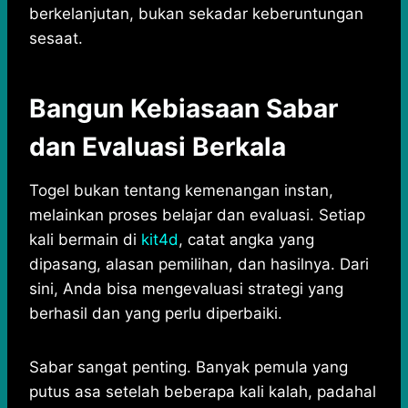
berkelanjutan, bukan sekadar keberuntungan
sesaat.
Bangun Kebiasaan Sabar
dan Evaluasi Berkala
Togel bukan tentang kemenangan instan,
melainkan proses belajar dan evaluasi. Setiap
kali bermain di
kit4d
, catat angka yang
dipasang, alasan pemilihan, dan hasilnya. Dari
sini, Anda bisa mengevaluasi strategi yang
berhasil dan yang perlu diperbaiki.
Sabar sangat penting. Banyak pemula yang
putus asa setelah beberapa kali kalah, padahal