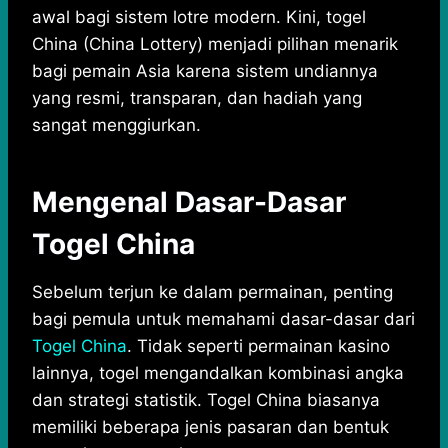
awal bagi sistem lotre modern. Kini, togel
China (China Lottery) menjadi pilihan menarik
bagi pemain Asia karena sistem undiannya
yang resmi, transparan, dan hadiah yang
sangat menggiurkan.
Mengenal Dasar-Dasar
Togel China
Sebelum terjun ke dalam permainan, penting
bagi pemula untuk memahami dasar-dasar dari
Togel China
. Tidak seperti permainan kasino
lainnya, togel mengandalkan kombinasi angka
dan strategi statistik. Togel China biasanya
memiliki beberapa jenis pasaran dan bentuk