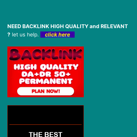
NEED BACKLINK HIGH QUALITY and RELEVANT
?
let us help.
click here