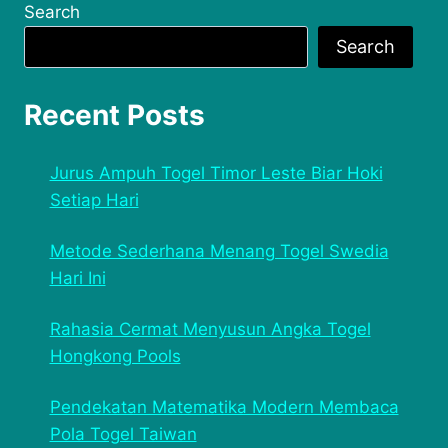
Search
Search
Recent Posts
Jurus Ampuh Togel Timor Leste Biar Hoki
Setiap Hari
Metode Sederhana Menang Togel Swedia
Hari Ini
Rahasia Cermat Menyusun Angka Togel
Hongkong Pools
Pendekatan Matematika Modern Membaca
Pola Togel Taiwan